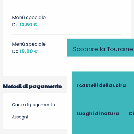
Menù speciale
Da
13,50 €
Menù speciale
Scoprire la Touraine
Da
19,00 €
I castelli della Loira
Metodi di pagamento
Carte di pagamento
Luoghi di natura
Ci
Assegni