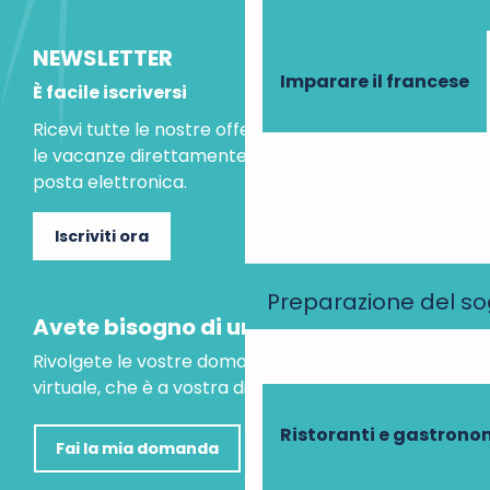
NEWSLETTER
Imparare il francese
È facile iscriversi
Ricevi tutte le nostre offerte speciali e le idee per
le vacanze direttamente nella tua casella di
posta elettronica.
Iscriviti ora
Preparazione del s
Avete bisogno di un consiglio?
Rivolgete le vostre domande al nostro assistente
virtuale, che è a vostra disposizione per aiutarvi.
Ristoranti e gastrono
Fai la mia domanda