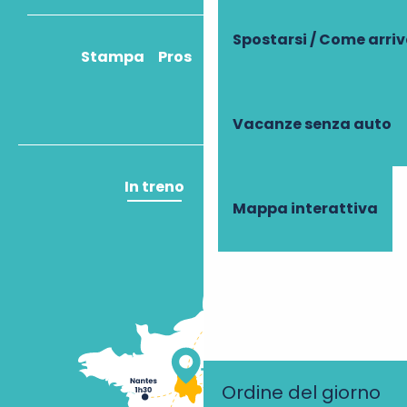
Spostarsi / Come arri
Stampa
Pros
Come ci arrivo?
Vacanze senza auto
In treno
In aereo
Mappa interattiva
Ordine del giorno