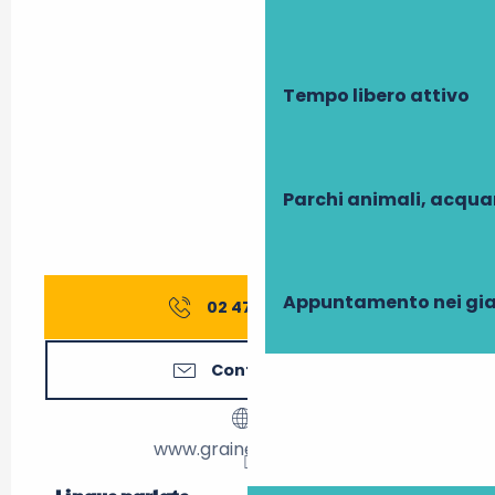
Tempo libero attivo
Parchi animali, acqua
Appuntamento nei gia
02 47 45 57
▒▒
Contattateci
www.grainesdeloire.fr