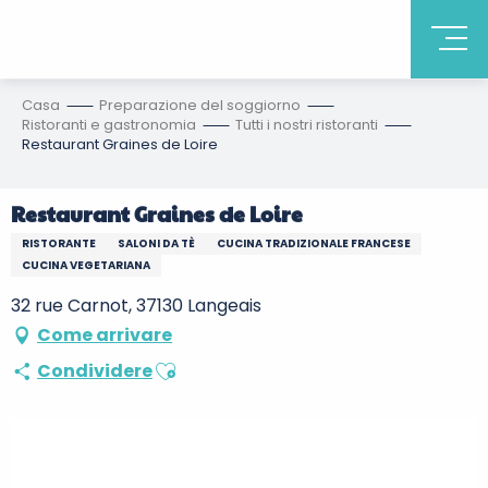
Casa
Preparazione del soggiorno
Ristoranti e gastronomia
Tutti i nostri ristoranti
Restaurant Graines de Loire
Restaurant Graines de Loire
RISTORANTE
SALONI DA TÈ
CUCINA TRADIZIONALE FRANCESE
CUCINA VEGETARIANA
32 rue Carnot, 37130 Langeais
Come arrivare
Ajouter aux favoris
Condividere