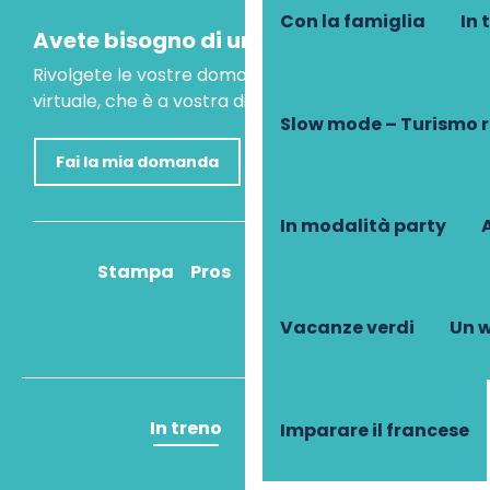
Con la famiglia
In 
Avete bisogno di un consiglio?
Rivolgete le vostre domande al nostro assistente
virtuale, che è a vostra disposizione per aiutarvi.
Slow mode – Turismo 
Fai la mia domanda
In modalità party
A
Stampa
Pros
Come ci arrivo?
Vacanze verdi
Un w
In treno
In aereo
Imparare il francese