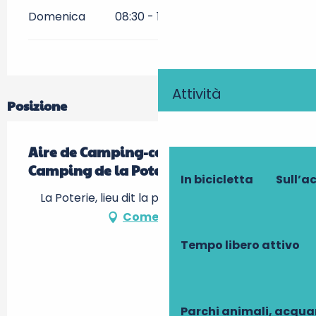
Domenica
08:30 - 12:00
14:00 - 18:30
Attività
Posizione
Aire de Camping-car/Caravane du
Camping de la Poterie
In bicicletta
Sull’a
La Poterie, lieu dit la poterie, 37530 Mosnes
Come arrivare
Tempo libero attivo
Parchi animali, acqua