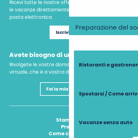
Ricevi tutte le nostre offerte speciali e le idee per
le vacanze direttamente nella tua casella di
posta elettronica.
Preparazione del s
Iscriviti ora
Avete bisogno di un consiglio?
Rivolgete le vostre domande al nostro assistente
Ristoranti e gastrono
virtuale, che è a vostra disposizione per aiutarvi.
Fai la mia domanda
Spostarsi / Come arri
Stampa
Vacanze senza auto
Pros
Come ci arrivo?