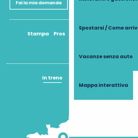
Fai la mia domanda
Spostarsi / Come arri
Stampa
Pros
Come ci arrivo?
Vacanze senza auto
In treno
In aereo
Mappa interattiva