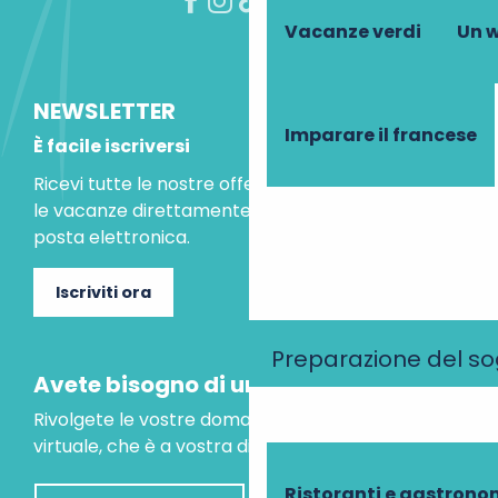
Vacanze verdi
Un w
NEWSLETTER
Imparare il francese
È facile iscriversi
Ricevi tutte le nostre offerte speciali e le idee per
le vacanze direttamente nella tua casella di
posta elettronica.
Iscriviti ora
Preparazione del s
Avete bisogno di un consiglio?
Rivolgete le vostre domande al nostro assistente
virtuale, che è a vostra disposizione per aiutarvi.
Ristoranti e gastrono