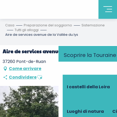
Casa
Preparazione del soggiorno
Sistemazione
Tutti gli alloggi
Aire de services avenue de la Vallée du lys
Aire de services avenue de la Vallée du lys
Scoprire la Touraine
37260 Pont-de-Ruan
Come arrivare
Ajouter aux favoris
Condividere
I castelli della Loira
Luoghi di natura
Ci