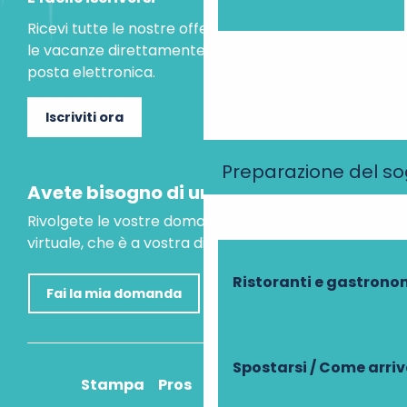
Ricevi tutte le nostre offerte speciali e le idee per
le vacanze direttamente nella tua casella di
posta elettronica.
Iscriviti ora
Preparazione del s
Avete bisogno di un consiglio?
Rivolgete le vostre domande al nostro assistente
virtuale, che è a vostra disposizione per aiutarvi.
Ristoranti e gastrono
Fai la mia domanda
Spostarsi / Come arri
Stampa
Pros
Come ci arrivo?