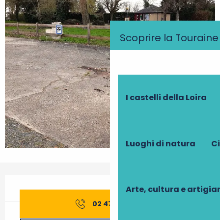
Scoprire la Touraine
I castelli della Loira
Luoghi di natura
Ci
Orari e contatti
Arte, cultura e artigi
02 47 58 10
▒▒