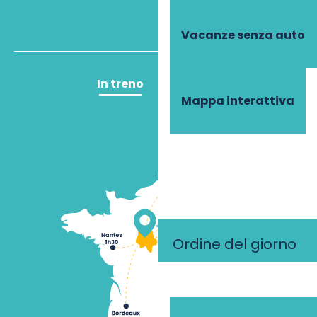
Vacanze senza auto
In treno
In aereo
Mappa interattiva
Ordine del giorno