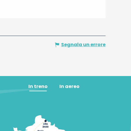
Segnala un errore
In treno
In aereo