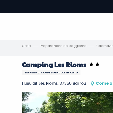
Aller
au
contenu
principal
amento
ni
Casa
Preparazione del soggiorno
Sistemazi
Camping Les Rioms
TERRENO DI CAMPEGGIO CLASSIFICATO
1 Lieu dit Les Rioms, 37350 Barrou
Come ar