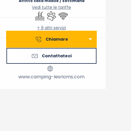
Affitto casa mobile / settimana
Vedi tutte le tariffe
Piscina
Animali ammessi
Wi-Fi
+ 9 altri servizi
Chiamare
Contattateci
www.camping-lesrioms.com