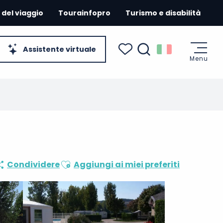
 del viaggio
Tourainfopro
Turismo e disabilità
Assistente virtuale
Menu
Ricerca
Voir les favoris
Ajouter aux favoris
Condividere
Aggiungi ai miei preferiti