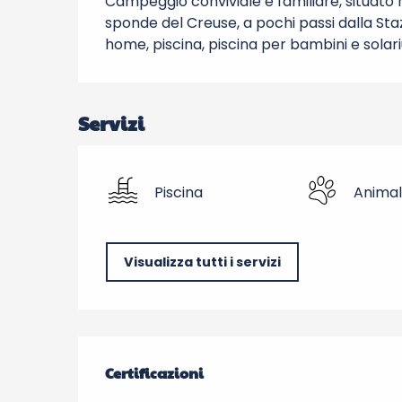
Campeggio conviviale e familiare, situato ne
sponde del Creuse, a pochi passi dalla Sta
home, piscina, piscina per bambini e solariu
Servizi
Piscina
Animal
Visualizza tutti i servizi
Offerte di prestazio
Certificazioni
Certificazioni