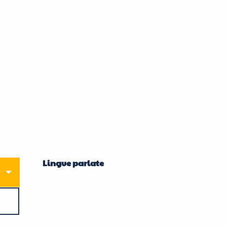
Lingue parlate
Lingue parlate