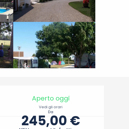
Orari e contatti
Aperto oggi
Vedi gli orari
Da
245,00 €