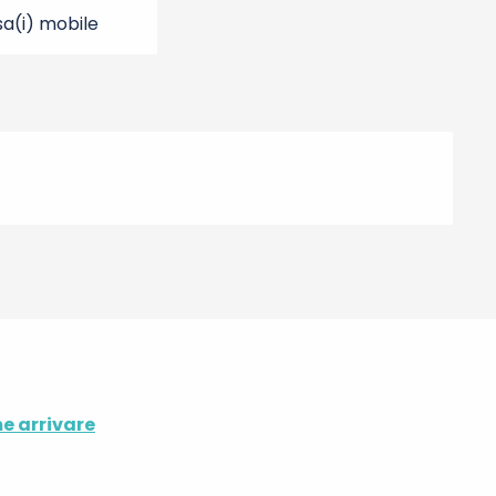
sa(i) mobile
e arrivare