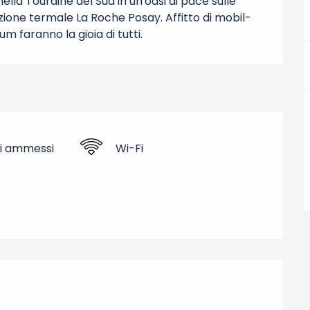
lla Touraine del Sud in un'oasi di pace sulle 
zione termale La Roche Posay. Affitto di mobil-
m faranno la gioia di tutti.
i ammessi
Wi-Fi
ni