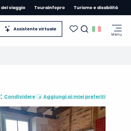
 del viaggio
Tourainfopro
Turismo e disabilità
Assistente virtuale
Menu
Ricerca
Voir les favoris
Ajouter aux favoris
Condividere
Aggiungi ai miei preferiti