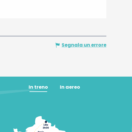
Segnala un errore
In treno
In aereo