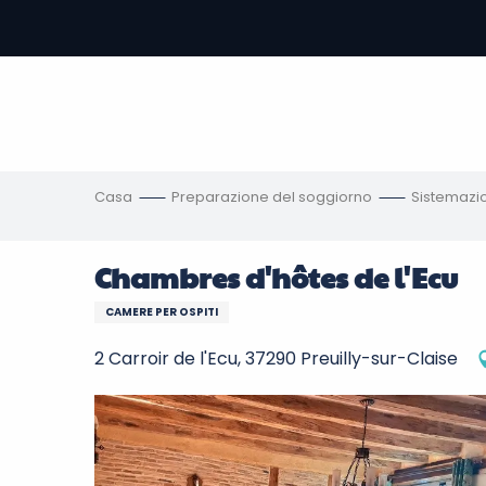
Aller
au
contenu
principal
amento
ni
Casa
Preparazione del soggiorno
Sistemazi
Chambres d'hôtes de l'Ecu
CAMERE PER OSPITI
2 Carroir de l'Ecu, 37290 Preuilly-sur-Claise