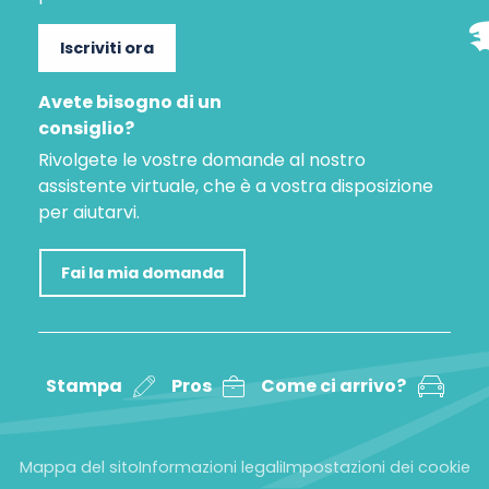
Iscriviti ora
Avete bisogno di un
consiglio?
Rivolgete le vostre domande al nostro
assistente virtuale, che è a vostra disposizione
per aiutarvi.
Fai la mia domanda
Stampa
Pros
Come ci arrivo?
Mappa del sito
Informazioni legali
Impostazioni dei cookie