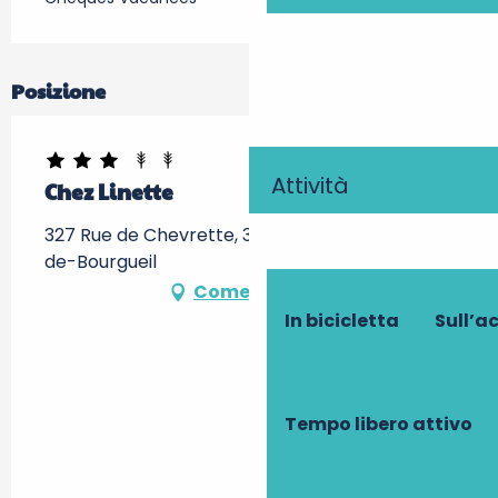
Posizione
Attività
Chez Linette
327 Rue de Chevrette, 37140 Saint-Nicolas-
de-Bourgueil
Come arrivare
In bicicletta
Sull’a
Tempo libero attivo