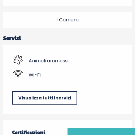
1 Camera
Servizi
Animali ammessi
Wi-Fi
Visualizza tutti i servizi
Offerte di prestazioni
Certificazioni
Certificazioni