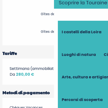
Scoprire la Touraine
Gîtes de France
Gîtes de France
I castelli della Loira
Tariffe
Luoghi di natura
Ci
Settimana (ammobiliato)
Da
280,00 €
Arte, cultura e artigi
Metodi di pagamento
Percorsi di scoperta
Chèques Vacances