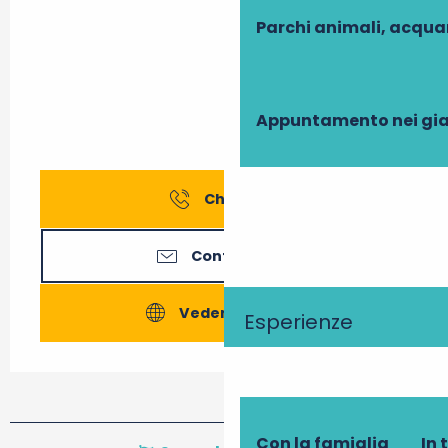
Parchi animali, acqua
Appuntamento nei gia
Chiamare
Contattateci
Vedere i siti web
Esperienze
Con la famiglia
In 