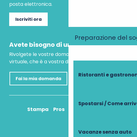
posta elettronica.
Iscriviti ora
Preparazione del s
Avete bisogno di un consiglio?
Rivolgete le vostre domande al nostro assistente
virtuale, che è a vostra disposizione per aiutarvi.
Ristoranti e gastrono
Fai la mia domanda
Spostarsi / Come arri
Stampa
Pros
Come ci arrivo?
Vacanze senza auto