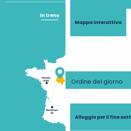
In treno
In aereo
Mappa interattiva
Ordine del giorno
Alloggio per il fine se