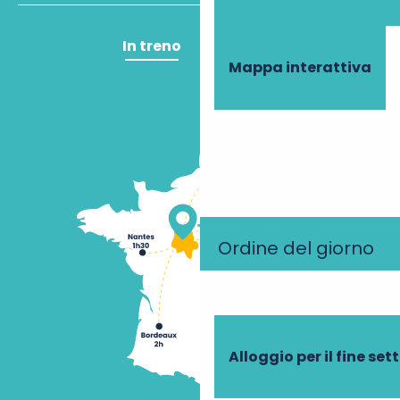
In treno
In aereo
Mappa interattiva
Ordine del giorno
Alloggio per il fine se