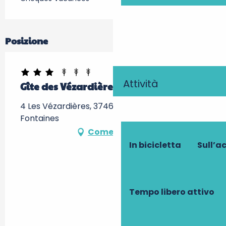
Posizione
Attività
Gîte des Vézardières
4 Les Vézardières, 37460 Nouans-les-
Fontaines
Come arrivare
In bicicletta
Sull’a
Tempo libero attivo