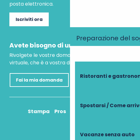
posta elettronica.
Iscriviti ora
Preparazione del s
Avete bisogno di un consiglio?
Rivolgete le vostre domande al nostro assistente
virtuale, che è a vostra disposizione per aiutarvi.
Ristoranti e gastrono
Fai la mia domanda
Spostarsi / Come arri
Stampa
Pros
Come ci arrivo?
Vacanze senza auto