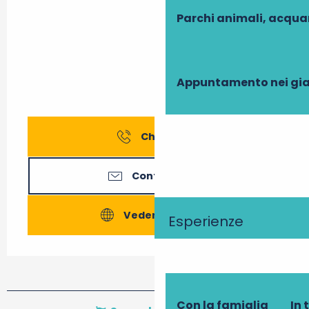
Parchi animali, acqua
Appuntamento nei gia
Chiamare
Contattateci
Vedere i siti web
Esperienze
Con la famiglia
In 