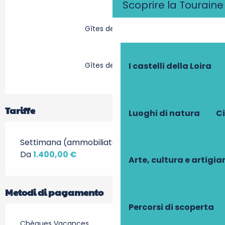
Scoprire la Touraine
Gîtes de France
Gîtes de France
I castelli della Loira
Tariffe
Luoghi di natura
Ci
Settimana (ammobiliato)
Da
1.400,00 €
Arte, cultura e artigi
Metodi di pagamento
Percorsi di scoperta
Chèques Vacances