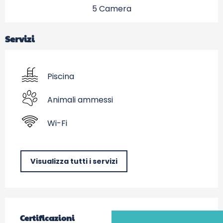
5 Camera
Servizi
Piscina
Animali ammessi
Wi-Fi
Visualizza tutti i servizi
Offerte di prestazioni
Certificazioni
Certificazioni