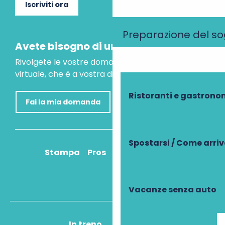
Iscriviti ora
Preparazione del s
Avete bisogno di un consiglio?
Rivolgete le vostre domande al nostro assistente
virtuale, che è a vostra disposizione per aiutarvi.
Ristoranti e gastrono
Fai la mia domanda
Spostarsi / Come arri
Stampa
Pros
Come ci arrivo?
Vacanze senza auto
In treno
In aereo