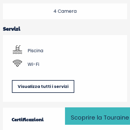
4 Camera
Servizi
Piscina
Wi-Fi
Visualizza tutti i servizi
Offerte di prestazioni
Scoprire la Touraine
Certificazioni
Certificazioni