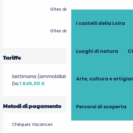
Gîtes de France
I castelli della Loira
Gîtes de France
Luoghi di natura
Ci
Tariffe
Settimana (ammobiliato)
Arte, cultura e artigi
Da
1.645,00 €
Metodi di pagamento
Percorsi di scoperta
Chèques Vacances