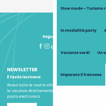
Slow mode – Turismo 
In modalità party
A
Seguiteci!
Vacanze verdi
Un w
NEWSLETTER
Imparare il francese
È facile iscriversi
Ricevi tutte le nostre offerte speciali e le idee per
le vacanze direttamente nella tua casella di
posta elettronica.