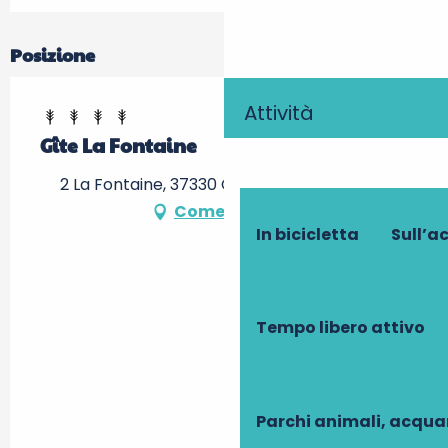
Posizione
Attività
Gîte La Fontaine
2 La Fontaine, 37330 Channay-sur-Lathan
Come arrivare
In bicicletta
Sull’a
Tempo libero attivo
Parchi animali, acqua