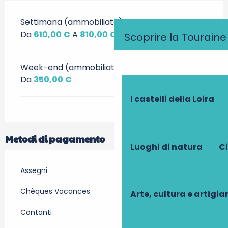
Settimana (ammobiliato)
Da
610,00 €
A
810,00 €
Scoprire la Touraine
Week-end (ammobiliato)
Da
350,00 €
I castelli della Loira
Metodi di pagamento
Luoghi di natura
Ci
Assegni
Chèques Vacances
Arte, cultura e artigi
Contanti