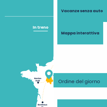
Vacanze senza auto
In treno
In aereo
Mappa interattiva
Ordine del giorno