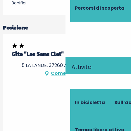
Bonifici
Percorsi di scoperta
Posizione
Gîte "Les Sens Ciel"
5 LA LANDE, 37260 Artannes-sur-Indre
Attività
Come arrivare
In bicicletta
Sull’a
Tempo libero attivo