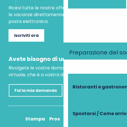
Ricevi tutte le nostre offerte speciali e le idee per
le vacanze direttamente nella tua casella di
posta elettronica.
Iscriviti ora
Preparazione del s
Avete bisogno di un consiglio?
Rivolgete le vostre domande al nostro assistente
virtuale, che è a vostra disposizione per aiutarvi.
Ristoranti e gastrono
Fai la mia domanda
Spostarsi / Come arri
Stampa
Pros
Come ci arrivo?