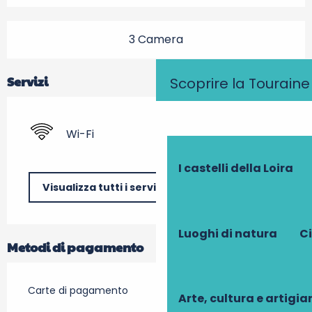
3 Camera
Servizi
Scoprire la Touraine
Wi-Fi
I castelli della Loira
Visualizza tutti i servizi
Luoghi di natura
Ci
Metodi di pagamento
Carte di pagamento
Arte, cultura e artigi