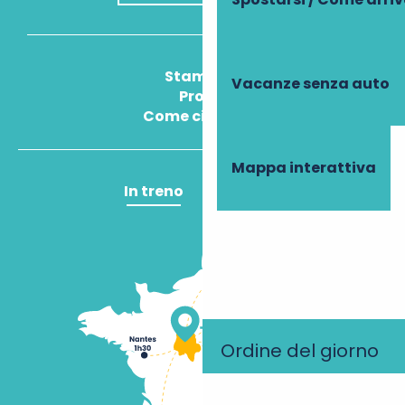
Stampa
Vacanze senza auto
Pros
Come ci arrivo?
Mappa interattiva
In treno
In aereo
Ordine del giorno