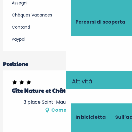
Assegni
Chèques Vacances
Percorsi di scoperta
Contanti
Paypal
Posizione
Attività
Gîte Nature et Châteaux : Chenonceau
3 place Saint-Maurice, 37500 Chinon
Come arrivare
In bicicletta
Sull’a