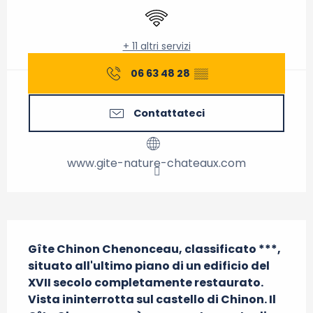
Wi-Fi
+ 11 altri servizi
06 63 48 28
▒▒
Contattateci
www.gite-nature-chateaux.com
Descrizione
Gîte Chinon Chenonceau, classificato ***, 
situato all'ultimo piano di un edificio del 
XVII secolo completamente restaurato. 
Vista ininterrotta sul castello di Chinon. Il 