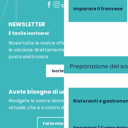
Imparare il francese
NEWSLETTER
È facile iscriversi
Ricevi tutte le nostre offerte speciali e le idee per
le vacanze direttamente nella tua casella di
posta elettronica.
Preparazione del s
Iscriviti ora
Avete bisogno di un consiglio?
Rivolgete le vostre domande al nostro assistente
Ristoranti e gastrono
virtuale, che è a vostra disposizione per aiutarvi.
Fai la mia domanda
Spostarsi / Come arri