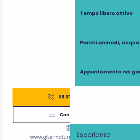
Tempo libero attivo
Parchi animali, acqua
Appuntamento nei gia
06 63 48 28
▒▒
Contattateci
Esperienze
www.gite-nature-chateaux.com