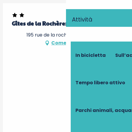
Attività
Gîtes de la Rochère: Le Vigneron
195 rue de la rochère, 37210 Noizay
Come arrivare
In bicicletta
Sull’a
Tempo libero attivo
Parchi animali, acqua