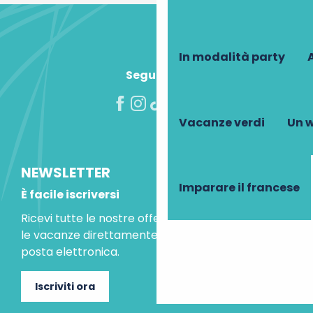
In modalità party
A
Seguiteci!
Vacanze verdi
Un w
NEWSLETTER
Imparare il francese
È facile iscriversi
Ricevi tutte le nostre offerte speciali e le idee per
le vacanze direttamente nella tua casella di
posta elettronica.
Iscriviti ora