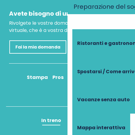
Preparazione del s
Avete bisogno di un consiglio?
Rivolgete le vostre domande al nostro assistente
virtuale, che è a vostra disposizione per aiutarvi.
Ristoranti e gastrono
Fai la mia domanda
Spostarsi / Come arri
Stampa
Pros
Come ci arrivo?
Vacanze senza auto
In treno
In aereo
Mappa interattiva