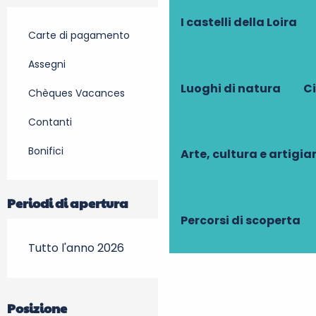
I castelli della Loira
Carte di pagamento
Assegni
Luoghi di natura
Ci
Chèques Vacances
Contanti
Bonifici
Arte, cultura e artigi
Periodi di apertura
Percorsi di scoperta
Tutto l'anno 2026
Posizione