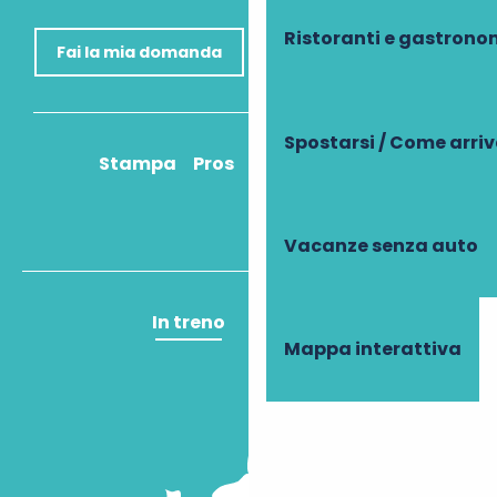
Ristoranti e gastrono
Fai la mia domanda
Spostarsi / Come arri
Stampa
Pros
Come ci arrivo?
Vacanze senza auto
In treno
In aereo
Mappa interattiva