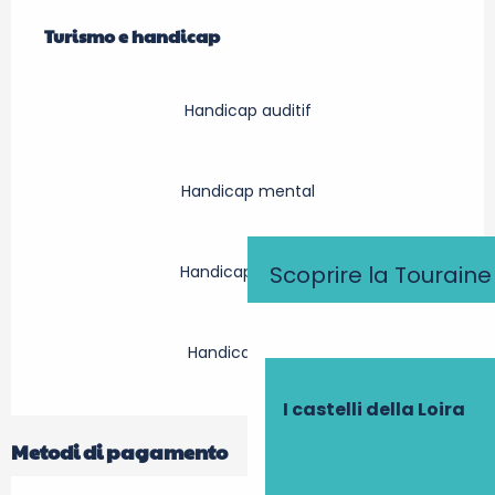
Turismo e handicap
Turismo e handicap
Handicap auditif
Handicap mental
Scoprire la Touraine
Handicap moteur
Handicap visuel
I castelli della Loira
Metodi di pagamento