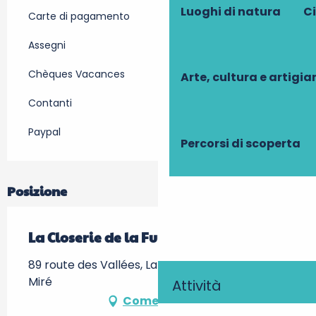
Luoghi di natura
Ci
Carte di pagamento
Assegni
Chèques Vacances
Arte, cultura e artigi
Contanti
Paypal
Percorsi di scoperta
Posizione
La Closerie de la Fuye
89 route des Vallées, La Fuye, 37510 Ballan-
Miré
Attività
Come arrivare