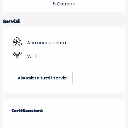
5 Camera
Servizi
Aria condizionata
Wi-Fi
Visualizza tutti i servizi
Offerte di prestazioni
Certificazioni
Certificazioni