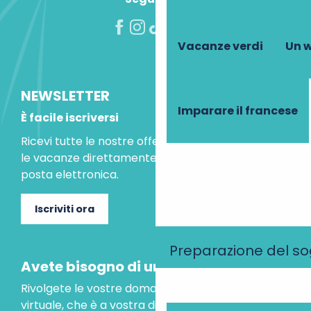
Vacanze verdi
Un w
NEWSLETTER
Imparare il francese
È facile iscriversi
Ricevi tutte le nostre offerte speciali e le idee per
le vacanze direttamente nella tua casella di
posta elettronica.
Iscriviti ora
Preparazione del s
Avete bisogno di un consiglio?
Rivolgete le vostre domande al nostro assistente
virtuale, che è a vostra disposizione per aiutarvi.