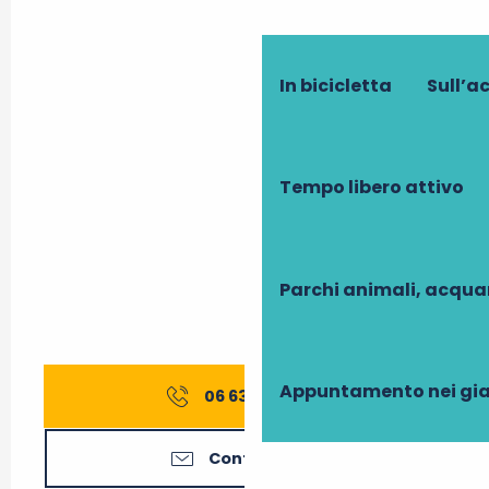
In bicicletta
Sull’a
Tempo libero attivo
Parchi animali, acqua
Appuntamento nei gia
06 63 95 40
▒▒
Contattateci