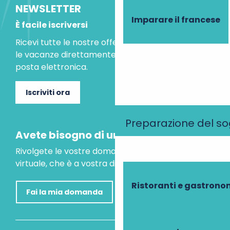
NEWSLETTER
Imparare il francese
È facile iscriversi
Ricevi tutte le nostre offerte speciali e le idee per
le vacanze direttamente nella tua casella di
posta elettronica.
Iscriviti ora
Preparazione del s
Avete bisogno di un consiglio?
Rivolgete le vostre domande al nostro assistente
virtuale, che è a vostra disposizione per aiutarvi.
Ristoranti e gastrono
Fai la mia domanda