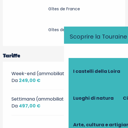
Gîtes de France
Gîtes de France
Scoprire la Touraine
Tariffe
I castelli della Loira
Week-end (ammobiliato)
Da
249,00 €
Luoghi di natura
Ci
Settimana (ammobiliato)
Da
497,00 €
Arte, cultura e artigi