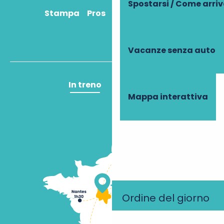
Spostarsi / Come arri
Stampa
Pros
Come ci arrivo?
Vacanze senza auto
In treno
In aereo
Mappa interattiva
Ordine del giorno