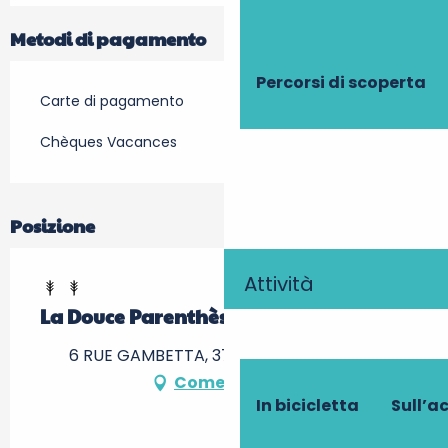
Metodi di pagamento
Percorsi di scoperta
Carte di pagamento
Chèques Vacances
Posizione
Attività
La Douce Parenthèse
6 RUE GAMBETTA, 37220 L' Île-Bouchard
Come arrivare
In bicicletta
Sull’a