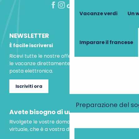
Vacanze verdi
Un w
NEWSLETTER
Imparare il francese
È facile iscriversi
Ricevi tutte le nostre offerte speciali e le idee per
le vacanze direttamente nella tua casella di
posta elettronica.
Iscriviti ora
Preparazione del s
Avete bisogno di un consiglio?
Rivolgete le vostre domande al nostro assistente
virtuale, che è a vostra disposizione per aiutarvi.