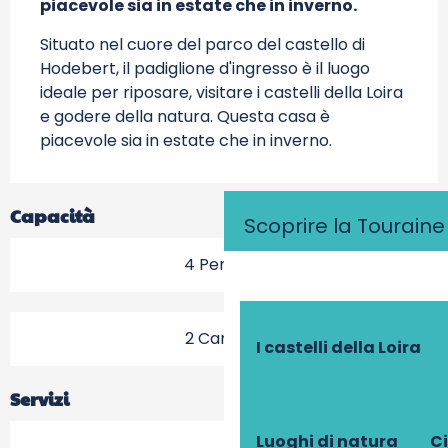
piacevole sia in estate che in inverno.
Situato nel cuore del parco del castello di 
Hodebert, il padiglione d'ingresso è il luogo 
ideale per riposare, visitare i castelli della Loira 
e godere della natura. Questa casa è 
piacevole sia in estate che in inverno.
Capacità
Scoprire la Touraine
4 Persona
2 Camera
I castelli della Loira
Servizi
Luoghi di natura
Ci