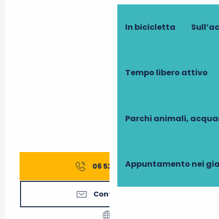
In bicicletta
Sull’a
Tempo libero attivo
Parchi animali, acqua
Appuntamento nei gia
06 52 72 81
▒▒
Contattateci