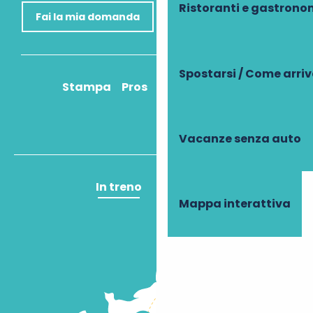
Ristoranti e gastrono
Fai la mia domanda
Spostarsi / Come arri
Stampa
Pros
Come ci arrivo?
Vacanze senza auto
In treno
In aereo
Mappa interattiva