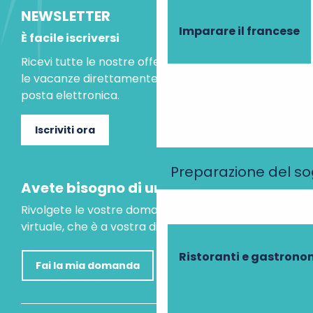
NEWSLETTER
Imparare il francese
È facile iscriversi
Ricevi tutte le nostre offerte speciali e le idee per
le vacanze direttamente nella tua casella di
posta elettronica.
Iscriviti ora
Preparazione del s
Avete bisogno di un consiglio?
Rivolgete le vostre domande al nostro assistente
virtuale, che è a vostra disposizione per aiutarvi.
Ristoranti e gastrono
Fai la mia domanda