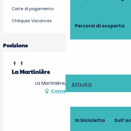
Carte di pagamento
Chèques Vacances
Percorsi di scoperta
Posizione
La Martinière
La Martinière, 37140 Benais
Attività
Come arrivare
In bicicletta
Sull’a