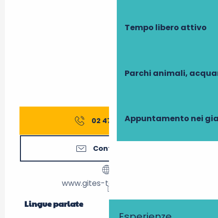
Tempo libero attivo
Parchi animali, acqua
Appuntamento nei gia
02 47 27 56
▒▒
Contattateci
www.gites-touraine.com
Lingue parlate
Lingue parlate
Esperienze