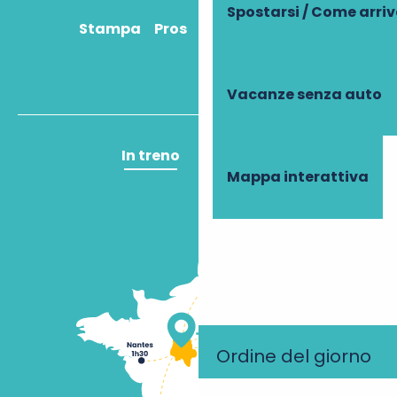
Spostarsi / Come arri
Stampa
Pros
Come ci arrivo?
Vacanze senza auto
In treno
In aereo
Mappa interattiva
Ordine del giorno