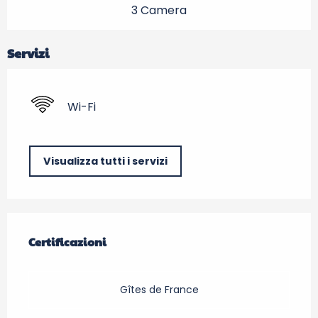
3 Camera
Servizi
Wi-Fi
Visualizza tutti i servizi
Offerte di prestazioni
Certificazioni
Certificazioni
Gîtes de France