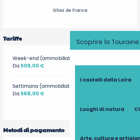
Gîtes de France
Tariffe
Scoprire la Touraine
Week-end (ammobiliato)
Da
509,00 €
I castelli della Loira
Settimana (ammobiliato)
Da
568,00 €
Luoghi di natura
Ci
Metodi di pagamento
Arte, cultura e artigi