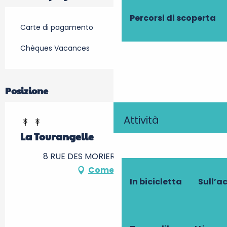
Percorsi di scoperta
Carte di pagamento
Chèques Vacances
Posizione
Attività
La Tourangelle
8 RUE DES MORIERS, 37310 Sublaines
Come arrivare
In bicicletta
Sull’a