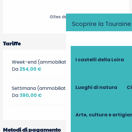
Gîtes de France
Scoprire la Touraine
Tariffe
I castelli della Loira
Week-end (ammobiliato)
Da
254,00 €
Luoghi di natura
Ci
Settimana (ammobiliato)
Da
390,00 €
Arte, cultura e artigi
Metodi di pagamento