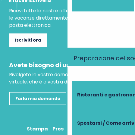
È facile iscriversi
Ricevi tutte le nostre offerte speciali e le idee per
le vacanze direttamente nella tua casella di
posta elettronica.
Iscriviti ora
Preparazione del s
Avete bisogno di un consiglio?
Rivolgete le vostre domande al nostro assistente
virtuale, che è a vostra disposizione per aiutarvi.
Ristoranti e gastrono
Fai la mia domanda
Spostarsi / Come arri
Stampa
Pros
Come ci arrivo?