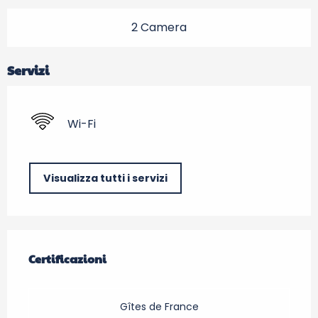
2 Camera
Servizi
Wi-Fi
Visualizza tutti i servizi
Offerte di prestazioni
Certificazioni
Certificazioni
Gîtes de France