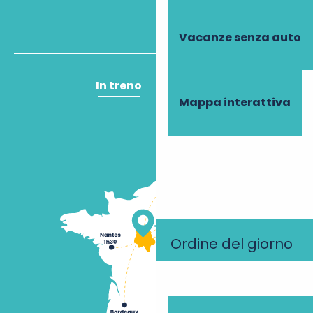
Vacanze senza auto
In treno
In aereo
Mappa interattiva
Ordine del giorno