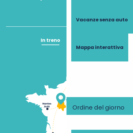
Vacanze senza auto
In treno
In aereo
Mappa interattiva
Ordine del giorno