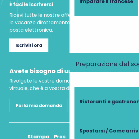
Imparare il francese
È facile iscriversi
Ricevi tutte le nostre offerte speciali e le idee per
le vacanze direttamente nella tua casella di
posta elettronica.
Iscriviti ora
Preparazione del s
Avete bisogno di un consiglio?
Rivolgete le vostre domande al nostro assistente
virtuale, che è a vostra disposizione per aiutarvi.
Ristoranti e gastrono
Fai la mia domanda
Spostarsi / Come arri
Stampa
Pros
Come ci arrivo?