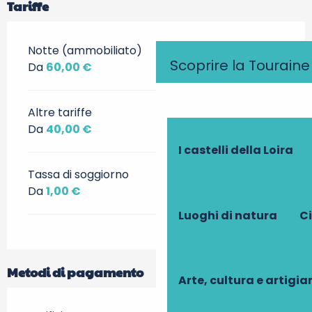
Tariffe
Notte (ammobiliato)
Scoprire la Touraine
Da
60,00 €
Altre tariffe
Da
40,00 €
I castelli della Loira
Tassa di soggiorno
Da
1,00 €
Luoghi di natura
Ci
Metodi di pagamento
Arte, cultura e artigi