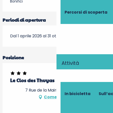
Bonifici
Percorsi di scoperta
Periodi di apertura
Dal 1 aprile 2026 al 31 ottobre 2026
Posizione
Attività
Le Clos des Thuyas
7 Rue de la Mairie, 37350 Barrou
In bicicletta
Sull’a
Come arrivare