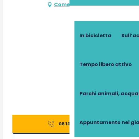
Come arrivare
In bicicletta
Sull’a
Tempo libero attivo
Parchi animali, acqua
Appuntamento nei gia
06 10 94 97
▒▒