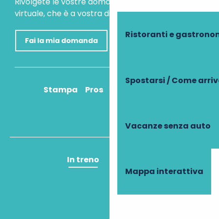
Rivolgete le vostre domande al nostro assistente
virtuale, che è a vostra disposizione per aiutarvi.
Ristoranti e gastrono
Fai la mia domanda
Spostarsi / Come arri
Stampa
Pros
Come ci arrivo?
Vacanze senza auto
In treno
In aereo
Mappa interattiva