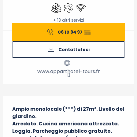
Aria condizionata
Animali ammessi
Wi-Fi
+ 13 altri servizi
06 10 94 97
▒▒
Contattateci
www.apparthotel-tours.fr
Descrizione
Ampio monolocale (***) di 27m². Livello del 
giardino.

Arredato. Cucina americana attrezzata. 
Loggia. Parcheggio pubblico gratuito. 