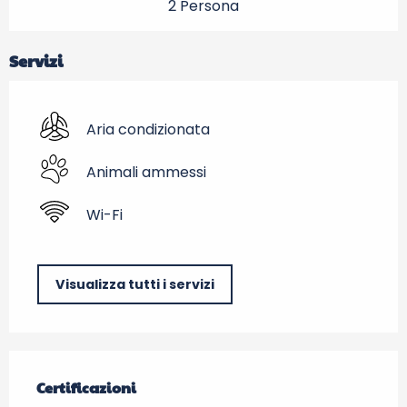
2 Persona
Servizi
Aria condizionata
Animali ammessi
Wi-Fi
Visualizza tutti i servizi
Offerte di prestazioni
Certificazioni
Certificazioni