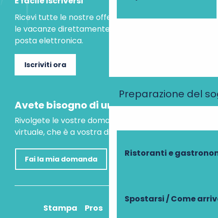
È facile iscriversi
Ricevi tutte le nostre offerte speciali e le idee per
le vacanze direttamente nella tua casella di
posta elettronica.
Iscriviti ora
Preparazione del s
Avete bisogno di un consiglio?
Rivolgete le vostre domande al nostro assistente
virtuale, che è a vostra disposizione per aiutarvi.
Ristoranti e gastrono
Fai la mia domanda
Spostarsi / Come arri
Stampa
Pros
Come ci arrivo?