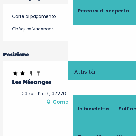
Percorsi di scoperta
Carte di pagamento
Chèques Vacances
Posizione
Attività
Les Mésanges
23 rue Foch, 37270 Montlouis-sur-Loire
Come arrivare
In bicicletta
Sull’a