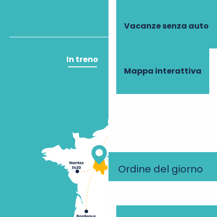
Vacanze senza auto
In treno
In aereo
Mappa interattiva
Ordine del giorno