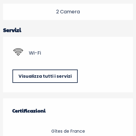
2 Camera
Servizi
Wi-Fi
Visualizza tutti i servizi
Offerte di prestazioni
Certificazioni
Certificazioni
Gîtes de France