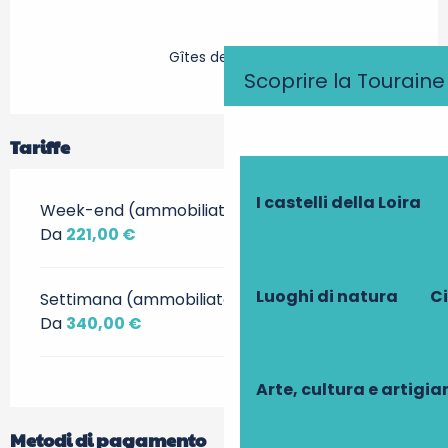
Gîtes de France
Scoprire la Touraine
Tariffe
I castelli della Loira
Week-end (ammobiliato)
Da
221,00 €
Luoghi di natura
Ci
Settimana (ammobiliato)
Da
340,00 €
Arte, cultura e artigi
Metodi di pagamento