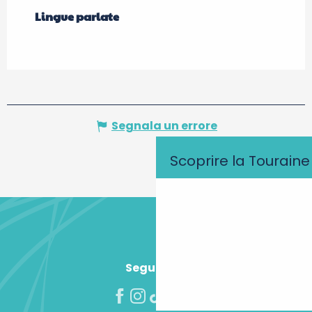
Lingue parlate
Lingue parlate
Segnala un errore
Scoprire la Touraine
Seguiteci!