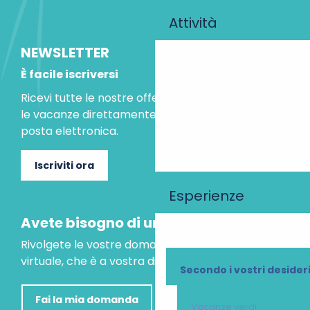
Attività
NEWSLETTER
È facile iscriversi
Ricevi tutte le nostre offerte speciali e le idee per
le vacanze direttamente nella tua casella di
posta elettronica.
Iscriviti ora
Esperienze
Avete bisogno di un consiglio?
Rivolgete le vostre domande al nostro assistente
virtuale, che è a vostra disposizione per aiutarvi.
Secondo i vostri desider
Fai la mia domanda
Vacanze verdi