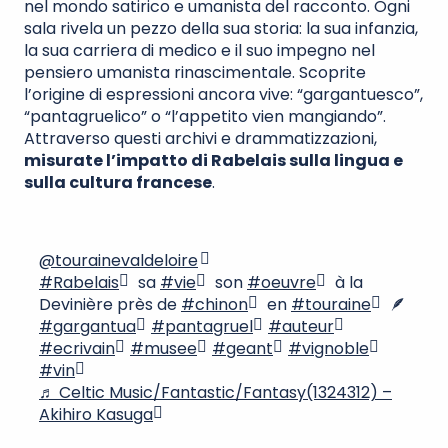
nel mondo satirico e umanista del racconto. Ogni
sala rivela un pezzo della sua storia: la sua infanzia,
la sua carriera di medico e il suo impegno nel
pensiero umanista rinascimentale. Scoprite
l’origine di espressioni ancora vive: “gargantuesco”,
“pantagruelico” o “l’appetito vien mangiando”.
Attraverso questi archivi e drammatizzazioni,
misurate l’impatto di Rabelais sulla lingua e
sulla cultura francese
.
@tourainevaldeloire
#Rabelais
sa
#vie
son
#oeuvre
à la
Devinière près de
#chinon
en
#touraine
🪶
#gargantua
#pantagruel
#auteur
#ecrivain
#musee
#geant
#vignoble
#vin
♬ Celtic Music/Fantastic/Fantasy(1324312) –
Akihiro Kasuga