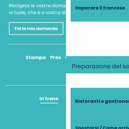
Rivolgete le vostre domande al nostro assistente
Imparare il francese
virtuale, che è a vostra disposizione per aiutarvi.
Fai la mia domanda
Stampa
Pros
Come ci arrivo?
Preparazione del s
In treno
In aereo
Ristoranti e gastron
Spostarsi / Come arri