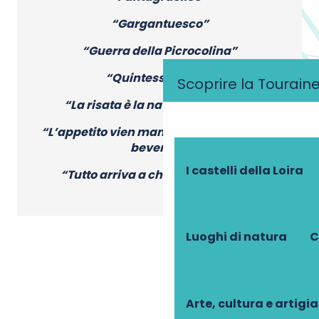
“Gargantuesco”
“Guerra della Picrocolina”
“Quintessenziale”
Scoprire la Tourain
“La risata è la natura dell’uomo”
“L’appetito vien mangiando, la sete vien
bevendo”
I castelli della Loira
“Tutto arriva a chi sa aspettare” …
Luoghi di natura
C
Arte, cultura e artigi