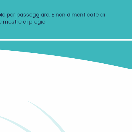
evole per passeggiare. E non dimenticate di
 mostre di pregio.