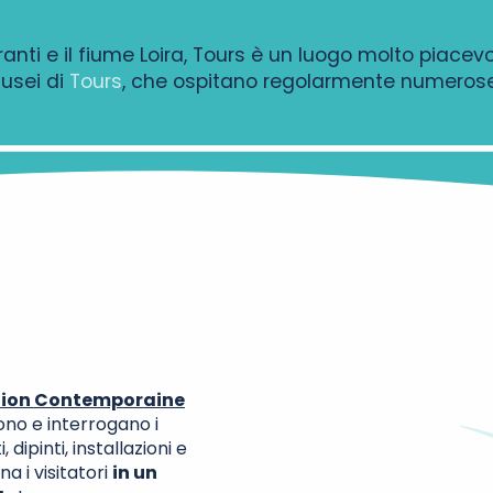
oranti e il fiume Loira, Tours è un luogo molto piac
musei di
Tours
, che ospitano regolarmente numerose
tion Contemporaine
vono e interrogano i
 dipinti, installazioni e
 i visitatori
in un