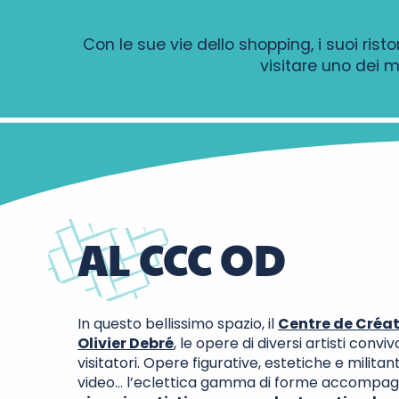
Con le sue vie dello shopping, i suoi rist
visitare uno dei 
AL CCC OD
In questo bellissimo spazio, il
Centre de Créa
Olivier Debré
, le opere di diversi artisti convi
visitatori. Opere figurative, estetiche e militanti,
video… l’eclettica gamma di forme accompagna