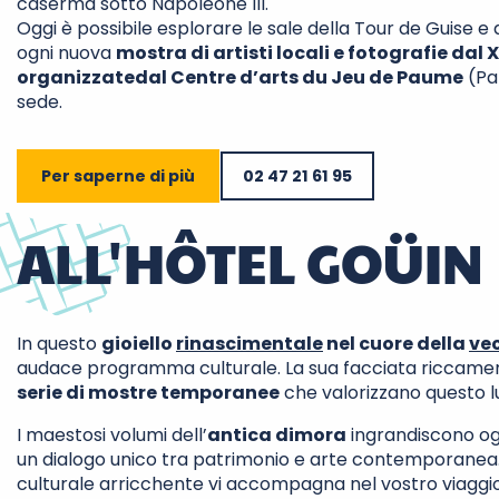
caserma sotto Napoleone III.
Oggi è possibile esplorare le sale della Tour de Guise e 
ogni nuova
mostra di artisti locali e fotografie dal X
organizzate
dal Centre d’arts du Jeu de Paume
(Par
sede.
Per saperne di più
02 47 21 61 95
ALL'HÔTEL GOÜIN
In questo
gioiello
rinascimentale
nel cuore della
ve
audace programma culturale. La sua facciata riccamen
serie di mostre temporanee
che valorizzano questo l
I maestosi volumi dell’
antica dimora
ingrandiscono og
un dialogo unico tra patrimonio e arte contemporanea. 
culturale arricchente vi accompagna nel vostro viaggio 