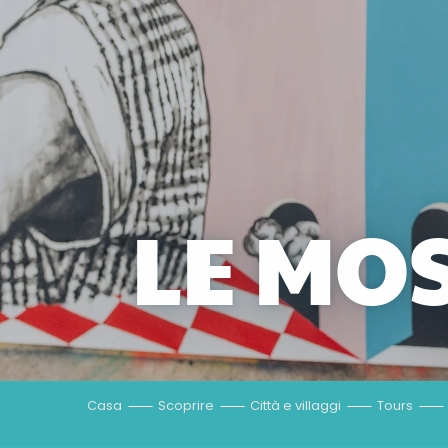
LE MO
Casa
Scoprire
Città e villaggi
Tours