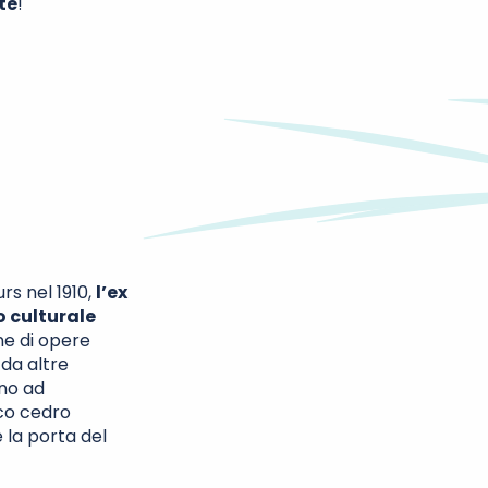
te
!
rs nel 1910,
l’ex
 culturale
ne di opere
 da altre
ono ad
sco cedro
 la porta del