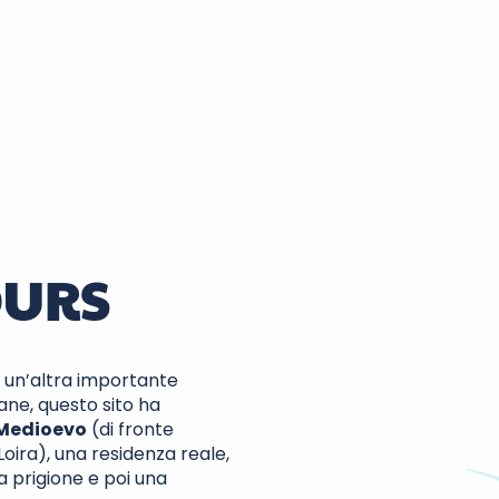
OURS
 un’altra importante
ane, questo sito ha
 Medioevo
(di fronte
Loira), una residenza reale,
na prigione e poi una