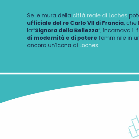
Se le mura della
città reale di Loches
pote
ufficiale del re Carlo VII di Francia
, che
la
“Signora della Bellezza
“, incarnava il
di modernità e di potere
femminile in un
ancora un’icona di
Loches
.