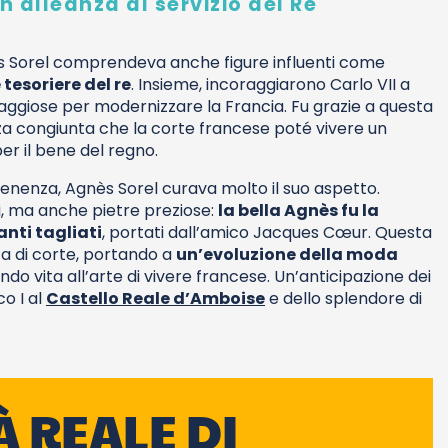
'alleanza al servizio del Re
ès Sorel comprendeva anche figure influenti come
tesoriere del re
. Insieme, incoraggiarono Carlo VII a
ggiose per modernizzare la Francia. Fu grazie a questa
nza congiunta che la corte francese poté vivere un
er il bene del regno.
enenza, Agnès Sorel curava molto il suo aspetto.
i, ma anche pietre preziose:
la bella Agnès fu la
nti tagliati
, portati dall’amico Jacques Cœur. Questa
ita di corte, portando a
un’evoluzione della moda
ando vita all’arte di vivere francese. Un’anticipazione dei
o I al
Castello Reale d’Amboise
e dello splendore di
À REALE DI