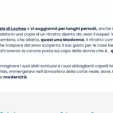
ale di Loches
e
vi soggiornò per lunghi periodi,
anche 
lata in una copia di un ritratto dipinto da Jean Fouquet: l
bambino, che allatta,
quasi una Madonna
. Il ritratto co
che traspare dal seno scoperto, il suo gusto per le cose be
 Re attraverso la corona posta sul capo della donna che è…
q
ginare i suoi abiti sontuosi e i suoi abbaglianti capelli bi
oches, immergetevi nell’atmosfera della corte reale, dove
ua
modernità
.