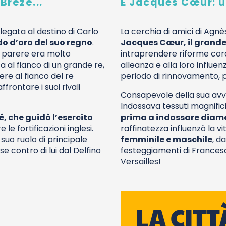
Brézé...
E Jacques Cœur: un
legata al destino di Carlo
La cerchia di amici di Agn
do d’oro del suo regno
.
Jacques Cœur, il grande 
ui parere era molto
intraprendere riforme cora
 al fianco di un grande re,
alleanza e alla loro influe
re al fianco del re
periodo di rinnovamento, p
ffrontare i suoi rivali
Consapevole della sua avv
Indossava tessuti magnific
é, che guidò l’esercito
prima a indossare diama
le fortificazioni inglesi.
raffinatezza influenzò la v
suo ruolo di principale
femminile e maschile
, d
e contro di lui dal Delfino
festeggiamenti di Francesc
Versailles!
LA CITT