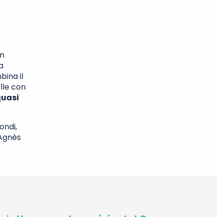
in
a
mbina il
lle con
uasi
ondi,
 Agnès