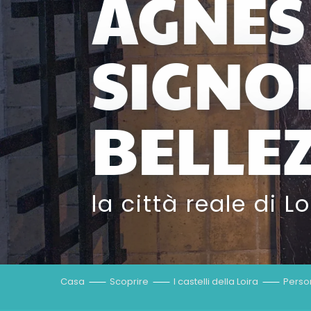
AGNÈS 
SIGNO
BELLE
la città reale di L
Casa
Scoprire
I castelli della Loira
Person