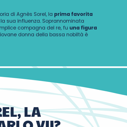
oria di Agnès Sorel, la
prima favorita
 e la sua influenza. Soprannominata
a semplice compagna del re, fu
una figura
giovane donna della bassa nobiltà è
EL, LA
ARLO VII?