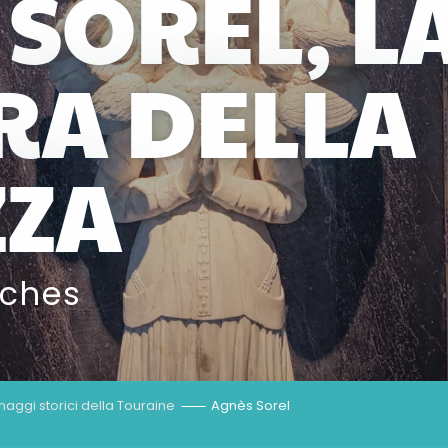
SOREL, L
RA DELLA
ZZA
oches
aggi storici della Touraine
Agnès Sorel