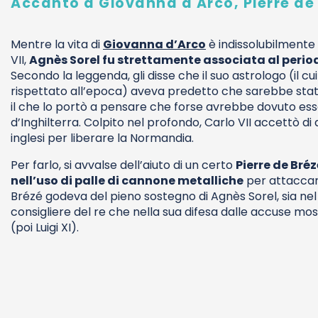
Accanto a Giovanna d'Arco, Pierre de 
Mentre la vita di
Giovanna d’Arco
è indissolubilmente 
VII,
Agnès Sorel fu strettamente associata al perio
Secondo la leggenda, gli disse che il suo astrologo (il c
rispettato all’epoca) aveva predetto che sarebbe stata
il che lo portò a pensare che forse avrebbe dovuto esse
d’Inghilterra. Colpito nel profondo, Carlo VII accettò di a
inglesi per liberare la Normandia.
Per farlo, si avvalse dell’aiuto di un certo
Pierre de Bréz
nell’uso di palle di cannone metalliche
per attaccare 
Brézé godeva del pieno sostegno di Agnès Sorel, sia nel 
consigliere del re che nella sua difesa dalle accuse moss
(poi Luigi XI).