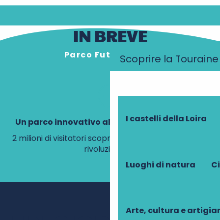
IN BREVE
Parco Futuroscope
Scoprire la Touraine
I castelli della Loira
Un parco innovativo alle porte della Touraine
2 milioni di visitatori scoprono ogni anno tecnologie
rivoluzionarie.
Luoghi di natura
Ci
Arte, cultura e artigi