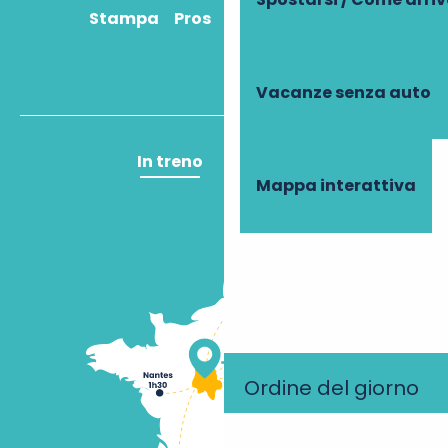
Stampa
Pros
Come ci arrivo?
Vacanze senza auto
In treno
In aereo
Mappa interattiva
Ordine del giorno