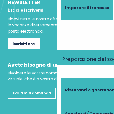
NEWSLETTER
Imparare il francese
È facile iscriversi
Ricevi tutte le nostre offerte speciali e le idee per
le vacanze direttamente nella tua casella di
posta elettronica.
Iscriviti ora
Preparazione del s
Avete bisogno di un consiglio?
Rivolgete le vostre domande al nostro assistente
virtuale, che è a vostra disposizione per aiutarvi.
Ristoranti e gastrono
Fai la mia domanda
Spostarsi / Come arri