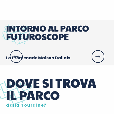
INTORNO AL PARCO
FUTUROSCOPE
La Promenade Maison Dallais
Ma
DOVE SI TROVA
IL PARCO
dalla Touraine?