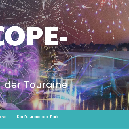
COPE-
n der Touraine
aine
Der Futuroscope-Park