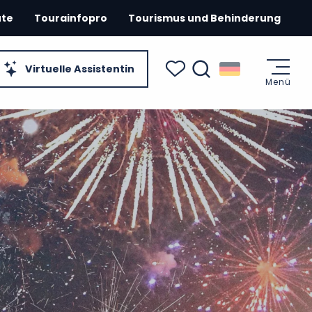
ute
Tourainfopro
Tourismus und Behinderung
Virtuelle Assistentin
Menü
Suche
Voir les favoris