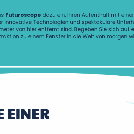
as
Futuroscope
dazu ein, Ihren Aufenthalt mit eine
er innovative Technologien und spektakuläre Unterh
meter von hier entfernt sind. Begeben Sie sich auf 
traktion zu einem Fenster in die Welt von morgen wi
E EINER