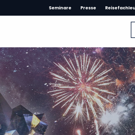
Seminare
Presse
Reisefachle