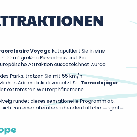
 ATTRAKTIONEN
raordinaire Voyage
katapultiert Sie in eine
iner 600 m² großen Riesenleinwand. Ein
europäische Attraktion ausgezeichnet wurde.
des Parks, trotzen Sie mit 55 km/h
lichen Adrenalinkick versetzt Sie
Tornadojäger
z der extremsten Wetterphänomene.
lveig rundet dieses sensationelle Programm ab.
Sie sich von einer atemberaubenden Luftchoreografie
ope