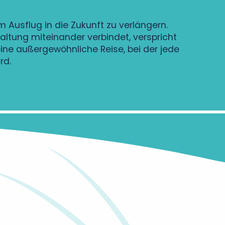
m Ausflug in die Zukunft zu verlängern.
altung miteinander verbindet, verspricht
eine außergewöhnliche Reise, bei der jede
rd.