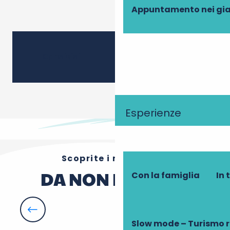
Appuntamento nei gia
Ajouter
Condividi
Esperienze
Scoprite i nostri altri
DA NON PERDERE
Con la famiglia
In 
Vitiloire
Slow mode – Turismo 