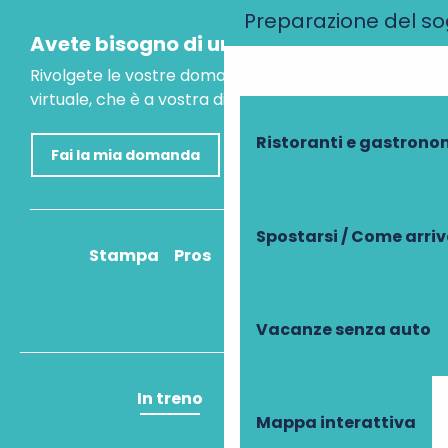
Preparazione del s
Avete bisogno di un consiglio?
Rivolgete le vostre domande al nostro assistente
virtuale, che è a vostra disposizione per aiutarvi.
Ristoranti e gastrono
Fai la mia domanda
Spostarsi / Come arri
Stampa
Pros
Come ci arrivo?
Vacanze senza auto
In treno
In aereo
Mappa interattiva