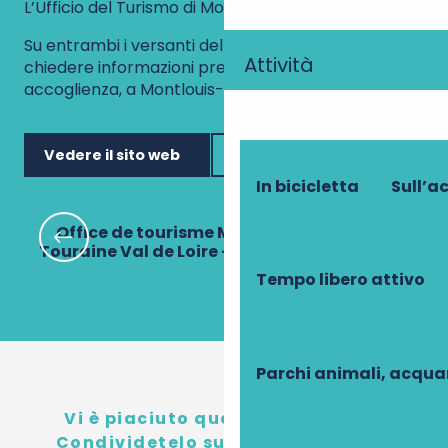
L’Ufficio del Turismo di Montlouis-Vouvray
Su entrambi i versanti della Loira, non esitate a
Attività
chiedere informazioni presso i due uffici di
accoglienza, a Montlouis-sur-Loire e a Vouvray.
Vedere il sito web
02 47 45 85 10
In bicicletta
Sull’a
Office de tourisme Montlouis-Vouvray :
Touraine Val de Loire - Bureau de Montlouis
Tempo libero attivo
Parchi animali, acqua
Vi è piaciuto questo contenuto?
Condividetelo sui social network!