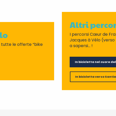
Altri percor
lo
I percorsi Cœur de Fra
Jacques à Vélo (verso
 tutte le offerte “bike
a sapersi… !
In bicicletta nel cuore de
In bicicletta verso Sant
Balade en ba