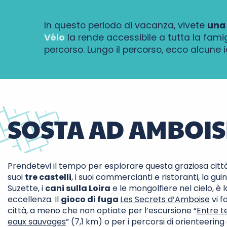
In questo periodo di vacanza, vivete
una 
Vélo
la rende accessibile a tutta la famig
percorso. Lungo il percorso, ecco alcune id
SOSTA AD AMBOIS
Prendetevi il tempo per esplorare questa graziosa città 
suoi
tre castelli
, i suoi commercianti e ristoranti, la g
Suzette, i
cani sulla Loira
e le mongolfiere nel cielo, è l
eccellenza. Il
gioco di fuga
Les Secrets d’Amboise
vi f
città, a meno che non optiate per l’escursione “
Entre t
eaux sauvages
” (7,1 km) o per i percorsi di orienteering