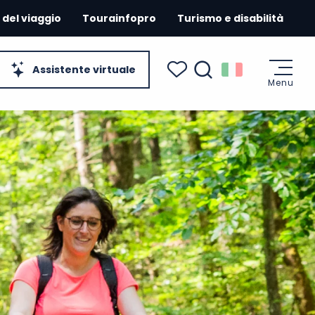
 del viaggio
Tourainfopro
Turismo e disabilità
Assistente virtuale
Menu
Ricerca
Voir les favoris