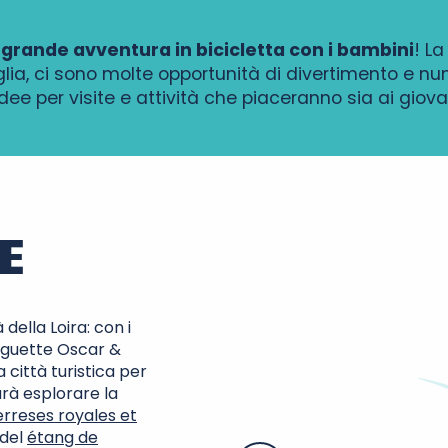
grande avventura in bicicletta con i bambini
! L
lia, ci sono molte opportunità di divertimento e num
ee per visite e attività che piaceranno sia ai giovani 
E
della Loira: con i
uinguette Oscar &
Château du C
a città turistica per
arà esplorare la
erreses royales et
 del
étang de
Amboise