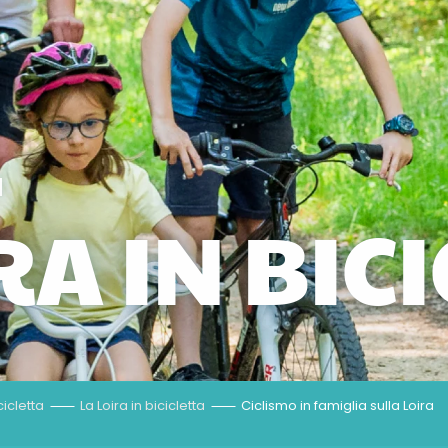
u
RA IN BIC
cicletta
La Loira in bicicletta
Ciclismo in famiglia sulla Loira