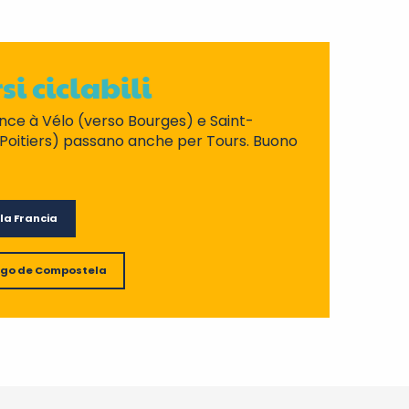
si ciclabili
nce à Vélo (verso Bourges) e Saint-
 Poitiers) passano anche per Tours. Buono
lla Francia
iago de Compostela
teau sur la Loire - Boutavant
Muséu