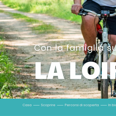
Con la famiglia s
LA LOI
Casa
Scoprire
Percorsi di scoperta
In bi