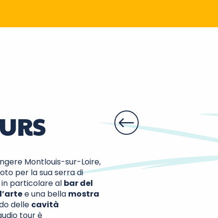
Parc et jardi
Montlouis-sur-Lo
OURS
ngere Montlouis-sur-Loire,
oto per la sua serra di
in particolare al
bar del
d’arte
e una bella
mostra
ndo delle
cavità
audio tour è