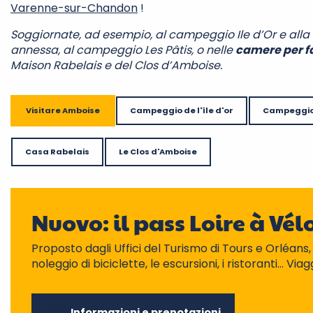
Varenne-sur-Chandon
!
Soggiornate, ad esempio, al campeggio Ile d’Or e alla
annessa, al campeggio Les Pâtis, o nelle
camere per f
Maison Rabelais e del Clos d’Amboise.
Visitare Amboise
Campeggio de l'île d'or
Campeggio 
Casa Rabelais
Le Clos d'Amboise
Nuovo: il pass Loire à Vél
Proposto dagli Uffici del Turismo di Tours e Orléans, i
noleggio di biciclette, le escursioni, i ristoranti… Via
Informazioni e prenotazioni