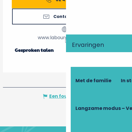
Contacteer ons
www.labourdaisiere.com
Ervaringen
Gesproken talen
Gesproken talen
Met de familie
In s
Een fout melden
Langzame modus – Ve