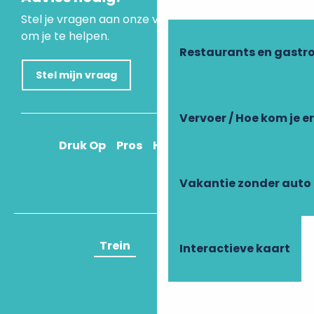
Stel je vragen aan onze virtuele assistent, die er is
om je te helpen.
Restaurants en gastr
Stel mijn vraag
Vervoer / Hoe kom je e
Druk Op
Pros
Hoe kom ik daar?
Vakantie zonder auto
Trein
Vliegtuig
Interactieve kaart