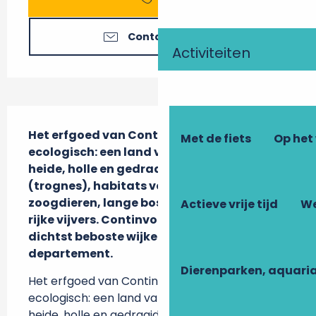
Contacteer ons
Activiteiten
Beschrijving
Het erfgoed van Continvoir is vooral 
Met de fiets
Op het
ecologisch: een land van beboste valleien, 
heide, holle en gedraaide bomen 
(trognes), habitats voor kleine 
zoogdieren, lange boslanen en biologisch 
Actieve vrije tijd
We
rijke vijvers. Continvoir is een van de 
dichtst beboste wijken van het 
departement.
Dierenparken, aquari
Het erfgoed van Continvoir is vooral 
ecologisch: een land van beboste valleien, 
heide, holle en gedraaide bomen (trognes), 