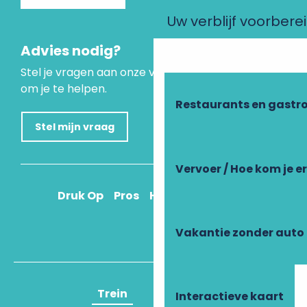
Uw verblijf voorbere
Advies nodig?
Stel je vragen aan onze virtuele assistent, die er is
om je te helpen.
Restaurants en gastr
Stel mijn vraag
Vervoer / Hoe kom je e
Druk Op
Pros
Hoe kom ik daar?
Vakantie zonder auto
Trein
Vliegtuig
Interactieve kaart