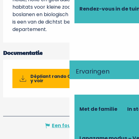
habitats voor kleine zoogdieren, lange 
Rendez-vous in de tui
boslanen en biologisch rijke vijvers. Continvoir 
is een van de dichtst beboste wijken van het 
departement.
Documentatie
Ervaringen
Dépliant rando Continvoir qu'on aille
y voir
Met de familie
In s
Een fout melden
Langzame modus – Ve