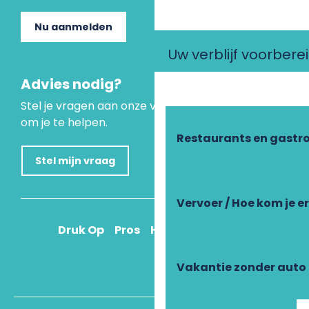
Nu aanmelden
Uw verblijf voorbere
Advies nodig?
Stel je vragen aan onze virtuele assistent, die er is
om je te helpen.
Restaurants en gastr
Stel mijn vraag
Vervoer / Hoe kom je e
Druk Op
Pros
Hoe kom ik daar?
Vakantie zonder auto