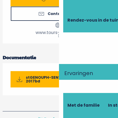
Contacteer ons
Rendez-vous in de tui
www.tours-tourisme.fr
Documentatie
Ervaringen
stGENOUPH-SENTIERvarennes-A4-
2017bd
Met de familie
In s