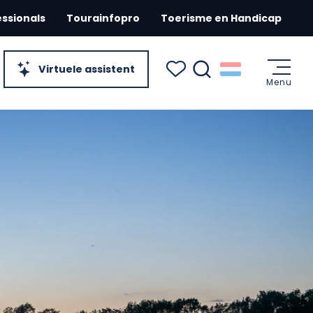
essionals
Tourainfopro
Toerisme en Handicap
Virtuele assistent
Menu
Zoek op
Voir les favoris