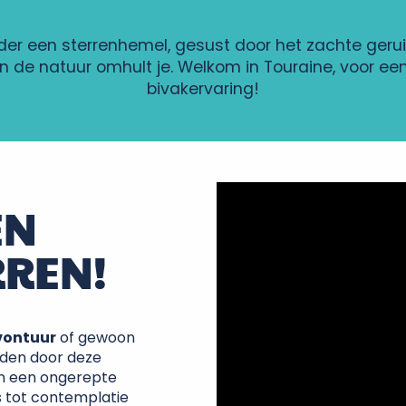
nder een sterrenhemel, gesust door het zachte gerui
en de natuur omhult je. Welkom in Touraine, voor een
bivakervaring!
EN
RREN!
vontuur
of gewoon
leiden door deze
 in een ongerepte
s tot contemplatie