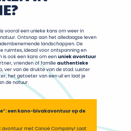
NE?
is vooral een unieke kans om weer in
natuur. Ontsnap aan het alledaagse leven
in adembenemende landschappen. De
e ruimtes, ideaal voor ontspanning en
n is ook een kans om een
uniek avontuur
rtner, vrienden of familie
authentieke
 ver van de drukte van de stad. Luister
r, het getoeter van een uil en laat je
an de natuur.
”: een kano-bivakavontuur op de
k avontuur met Canoë Company! Laat