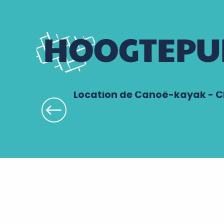
HOOGTEPU
Location de Canoë-kayak - Chi