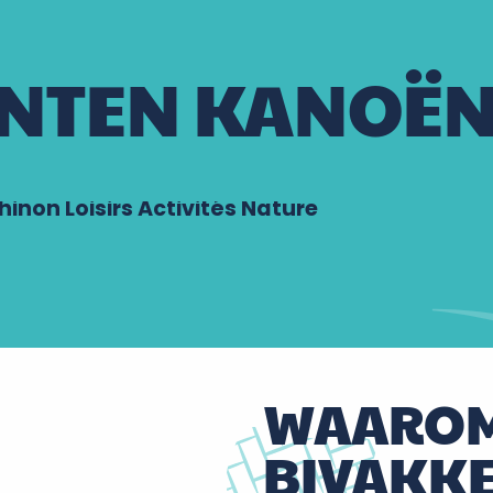
NTEN KANOË
non Loisirs Activités Nature
WAARO
BIVAKKE