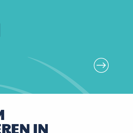
N
Kryzalid'Natur
M
REN IN