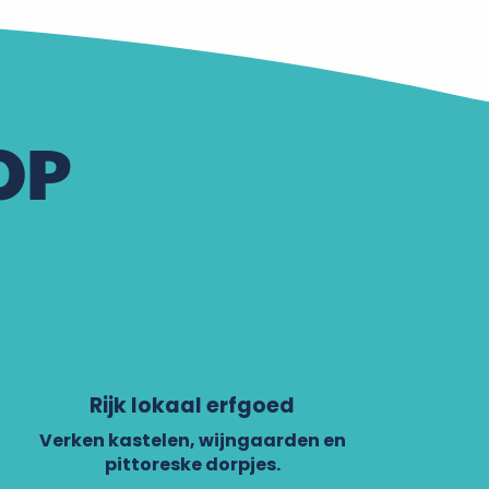
OP
Rijk lokaal erfgoed
Verken kastelen, wijngaarden en
pittoreske dorpjes.