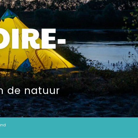
OIRE-
n de natuur
tand