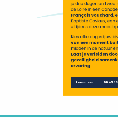
je drie dagen en twe
de Loire in een Canade
François Souchard
, 
Baptiste Coviaux, een 
u tijdens deze meeslep
Kies elke dag vrij uw b
van een moment buit
midden in de natuur en 
Laat je verleiden door
gezelligheid samenk
ervaring.
Lees meer
06 43 59 