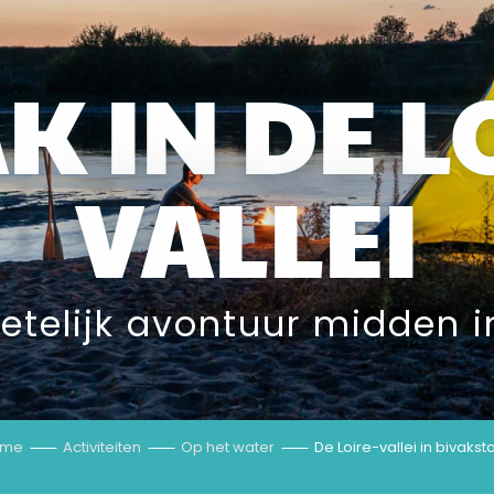
K IN DE L
VALLEI
etelijk avontuur midden i
ome
Activiteiten
Op het water
De Loire-vallei in bivaks