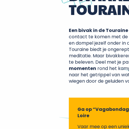
TOURAI
Een bivak in de Touraine
contact te komen met de 
en dompel jezelf onder 
Touraine biedt je ongerept
meditatie. Maar bivakkere
te beleven. Deel met je pa
momenten
rond het kamp,
naar het getrippel van wate
wiegen door de geluiden v
Ga op “Vagabondage
Loire
Vaar mee op een unie