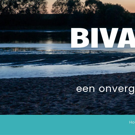
BIVA
een onverg
H