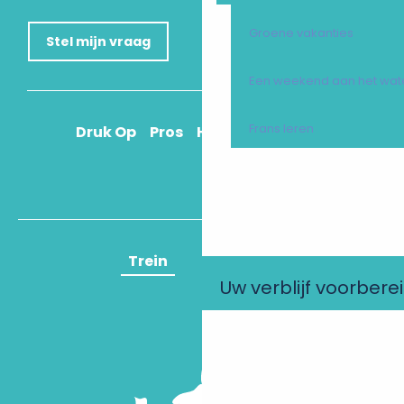
Groene vakanties
Stel mijn vraag
Een weekend aan het wat
Frans leren
Druk Op
Pros
Hoe kom ik daar?
Trein
Vliegtuig
Uw verblijf voorbere