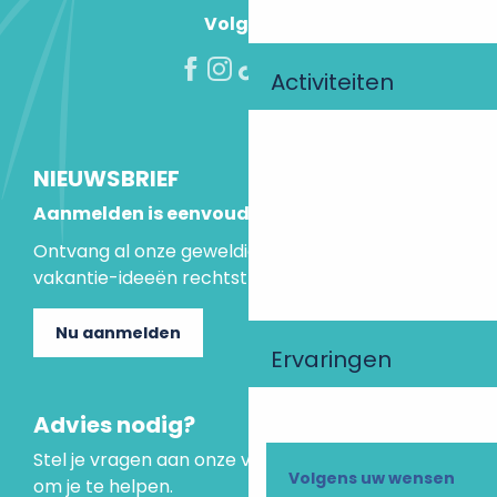
Volg ons!
Activiteiten
NIEUWSBRIEF
Aanmelden is eenvoudig
Ontvang al onze geweldige aanbiedingen en
vakantie-ideeën rechtstreeks in je inbox.
Nu aanmelden
Ervaringen
Advies nodig?
Stel je vragen aan onze virtuele assistent, die er is
Volgens uw wensen
om je te helpen.