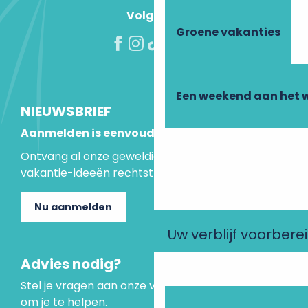
Volg ons!
Groene vakanties
Een weekend aan het 
NIEUWSBRIEF
Aanmelden is eenvoudig
Ontvang al onze geweldige aanbiedingen en
vakantie-ideeën rechtstreeks in je inbox.
Nu aanmelden
Uw verblijf voorbere
Advies nodig?
Stel je vragen aan onze virtuele assistent, die er is
om je te helpen.