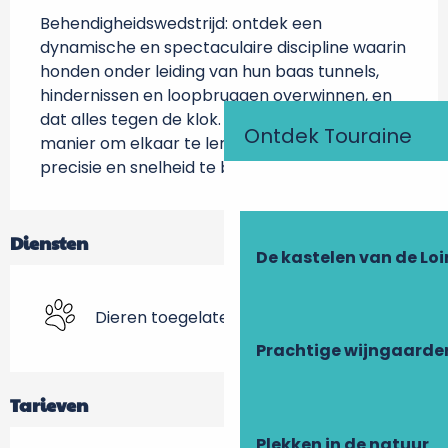
Behendigheidswedstrijd: ontdek een 
dynamische en spectaculaire discipline waarin 
honden onder leiding van hun baas tunnels, 
hindernissen en loopbruggen overwinnen, en 
dat alles tegen de klok. Het is een geweldige 
Ontdek Touraine
manier om elkaar te leren kennen en de 
precisie en snelheid te bewonderen!
Diensten
De kastelen van de Loi
Dieren toegelaten
Prachtige wijngaarde
Tarieven
Plekken in de natuur