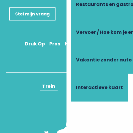
Restaurants en gastr
Stel mijn vraag
Vervoer / Hoe kom je e
Druk Op
Pros
Hoe kom ik daar?
Vakantie zonder auto
Trein
Vliegtuig
Interactieve kaart