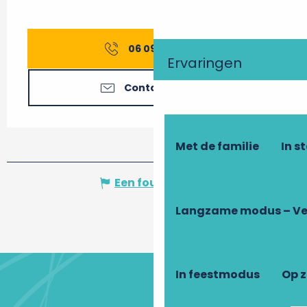
06 09 20 78
▒▒
Ervaringen
Contacteer ons
Met de familie
In s
Een fout melden
Langzame modus – Ve
In feestmodus
Op 