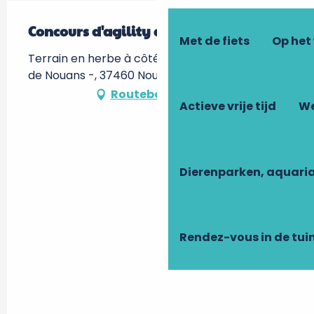
Concours d'agility canin
Met de fiets
Op het
Terrain en herbe à côté de la salle polyvalente
de Nouans -, 37460 Nouans-les-Fontaines
Routebeschrijving
Actieve vrije tijd
We
Dierenparken, aquari
Rendez-vous in de tui