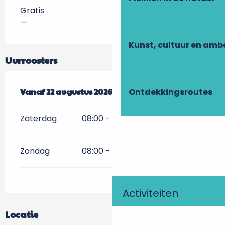
Gratis
—
Kunst, cultuur en am
Uurroosters
Vanaf
Vanaf
22 augustus 2026
22 augustus 2026
tot
tot
23 augustus 2026
23 augustus 2026
Ontdekkingsroutes
Zaterdag
08:00 - 18:00
Zondag
08:00 - 18:00
Activiteiten
Locatie