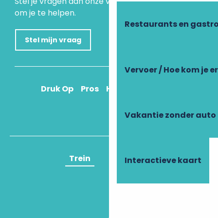
Stel je vragen aan onze virtuele assistent, die er is
om je te helpen.
Restaurants en gastr
Stel mijn vraag
Vervoer / Hoe kom je e
Druk Op
Pros
Hoe kom ik daar?
Vakantie zonder auto
Trein
Vliegtuig
Interactieve kaart