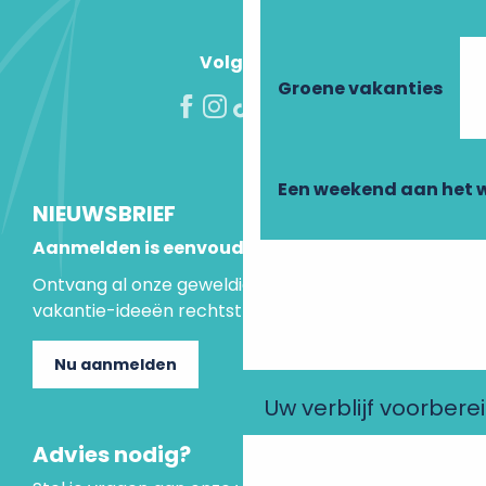
Volg ons!
Groene vakanties
Een weekend aan het 
NIEUWSBRIEF
Aanmelden is eenvoudig
Ontvang al onze geweldige aanbiedingen en
vakantie-ideeën rechtstreeks in je inbox.
Nu aanmelden
Uw verblijf voorbere
Advies nodig?