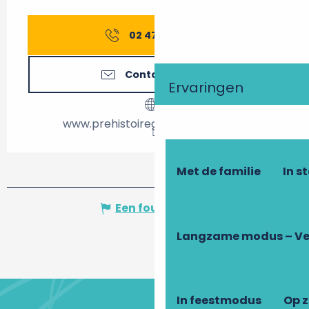
02 47 94 90
▒▒
Contacteer ons
Ervaringen
www.prehistoiregrandpressigny.fr
Met de familie
In s
Een fout melden
Langzame modus – Ve
In feestmodus
Op 