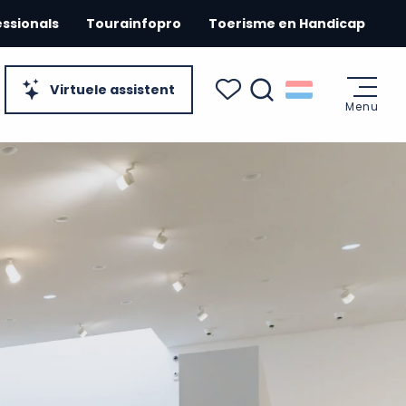
essionals
Tourainfopro
Toerisme en Handicap
Virtuele assistent
Menu
Zoek op
Voir les favoris