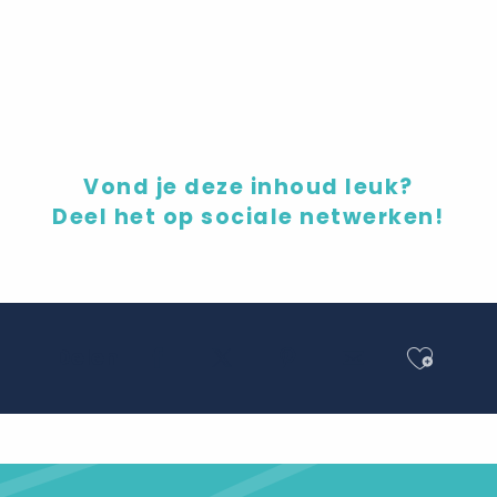
Persoonlijk
Vond je deze inhoud leuk?
Deel het op sociale netwerken!
Ajout
Delen