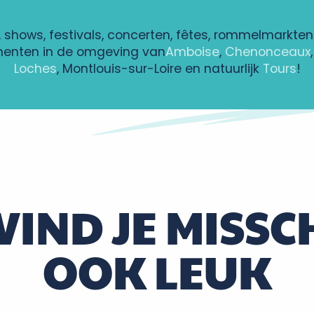
, shows, festivals, concerten, fêtes, rommelmarkten
nten in de omgeving van
Amboise
,
Chenonceaux
Loches
, Montlouis-sur-Loire en natuurlijk
Tours
!
lles de vin
 déchets de la Communauté de Communes
 VIND JE MISSC
ns l'eau
OOK LEUK