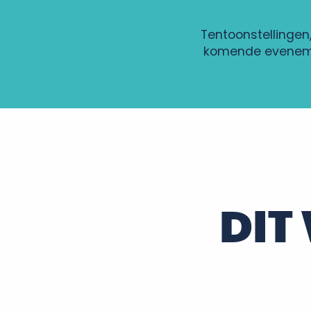
Tentoonstellingen
komende eveneme
Les bouteilles ont du culot : l'histoire insolite des boutei
Rando nature
Voyage et dégustation en Loire UNESCO à Vouvray
Visite des étangs de Narbonne au fil des saisons
Atelier petites recettes zéro déchet par le service
Marché nocturne
DIT
Les Nocturnes de JB
Atelier rivière sur la Loire - pêche au coup les pieds da
Marchés des Saveurs
Animations estivales
"Vies animales et Végétales"
Un monsieur attendait... cabaret absurde !