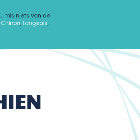
… mis niets van de
,
Chinon
,
Langeais
,
HIEN