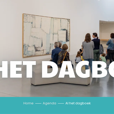
HET DAG
Home
Agenda
Al het dagboek