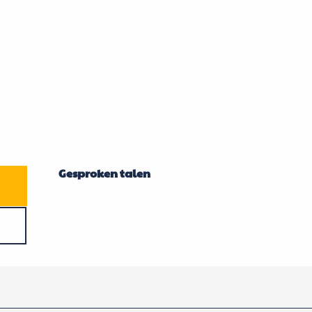
Gesproken talen
Gesproken talen