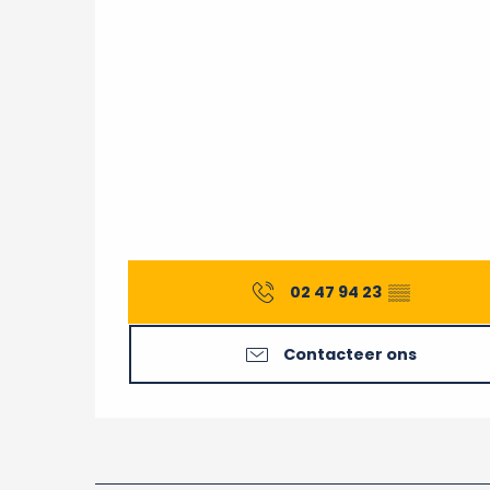
02 47 94 23
▒▒
Contacteer ons