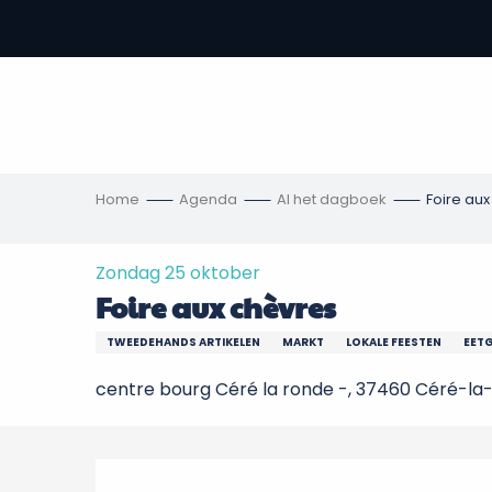
Aller
au
-
contenu
principal
,
s
ngen
Home
Agenda
Al het dagboek
Foire au
Zondag 25 oktober
Foire aux chèvres
TWEEDEHANDS ARTIKELEN
MARKT
LOKALE FEESTEN
EETG
centre bourg Céré la ronde -, 37460 Céré-l
Beschrijving