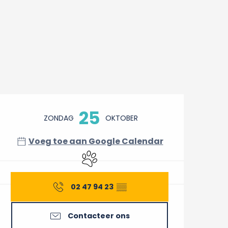
Openingstijden en conta
25
ZONDAG
OKTOBER
Voeg toe aan Google Calendar
Dieren toegelaten
02 47 94 23
▒▒
Contacteer ons