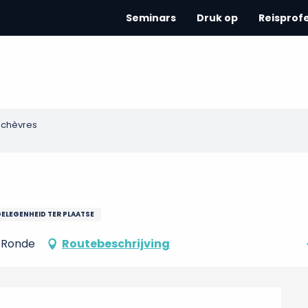
Seminars
Druk op
Reisprof
x chèvres
ELEGENHEID TER PLAATSE
a-Ronde
Routebeschrijving