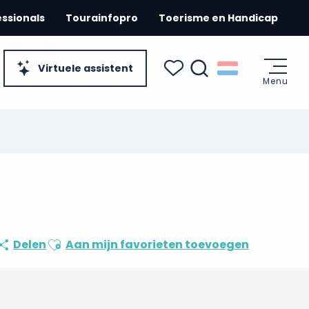
essionals
Tourainfopro
Toerisme en Handicap
Virtuele assistent
Menu
Zoek op
Voir les favoris
Ajouter aux favoris
Delen
Aan mijn favorieten toevoegen