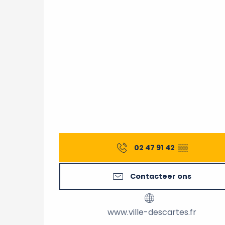
02 47 91 42
▒▒
Contacteer ons
www.ville-descartes.fr