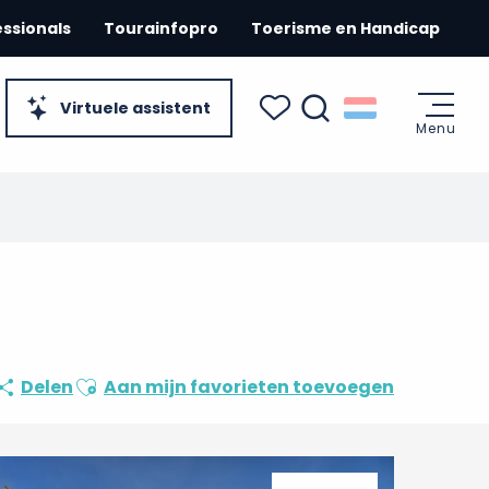
essionals
Tourainfopro
Toerisme en Handicap
Virtuele assistent
Menu
Zoek op
Voir les favoris
Ajouter aux favoris
Delen
Aan mijn favorieten toevoegen