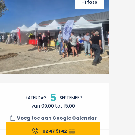
+1 foto
Openingstijden en conta
5
ZATERDAG
SEPTEMBER
van 09:00 tot 15:00
Voeg toe aan Google Calendar
02 47 91 42
▒▒