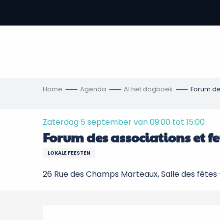
Aller
au
-
contenu
principal
,
s
ngen
Home
Agenda
Al het dagboek
Forum des
Zaterdag 5 september van 09:00 tot 15:00
Forum des associations et fe
LOKALE FEESTEN
26 Rue des Champs Marteaux, Salle des fêtes 
Beschrijving