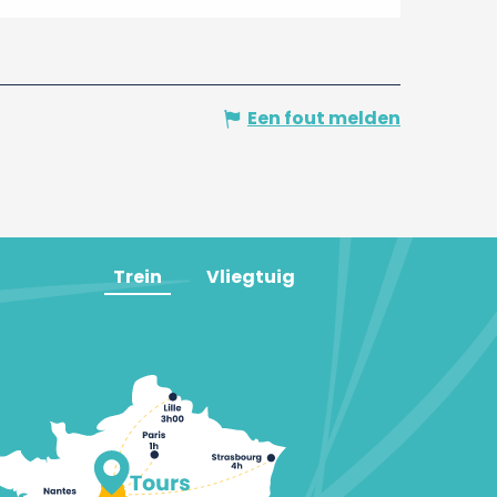
Een fout melden
Trein
Vliegtuig