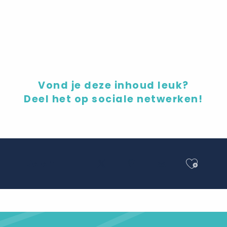
De banketbakkerskas
Vond je deze inhoud leuk?
Deel het op sociale netwerken!
Ajout
Delen