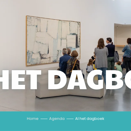
HET DAG
Home
Agenda
Al het dagboek