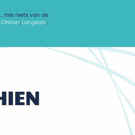
… mis niets van de
,
Chinon
,
Langeais
,
HIEN