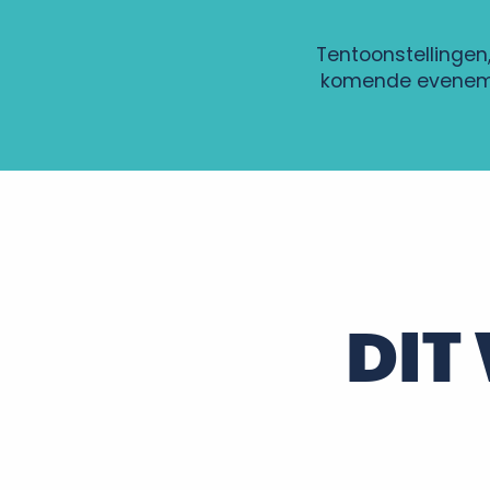
Tentoonstellingen
komende eveneme
Cinéma en plein air : Ce qui nous lie
Jeu : "Lupin dans la ville"
Les Soirées Culturelles
Fête des enfants
« Nagez grandeur nature » par le Comité département
Nuits des étoiles
DIT
Duo Sweetlife en concert
Concert aux chandelles à la Pagode de Chanteloup
Soirée d'été - Samedi 8 Août - E & A
Visite nocturne de Chenonceaux
Soirée d'observation nuit des étoiles
Déambulations nocturnes