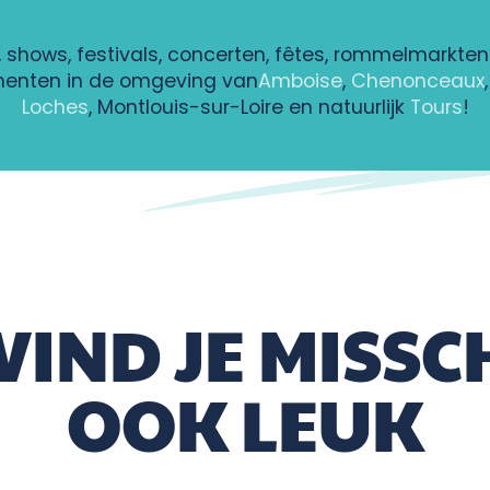
, shows, festivals, concerten, fêtes, rommelmarkten
nten in de omgeving van
Amboise
,
Chenonceaux
Loches
, Montlouis-sur-Loire en natuurlijk
Tours
!
al de natation
 VIND JE MISSC
OOK LEUK