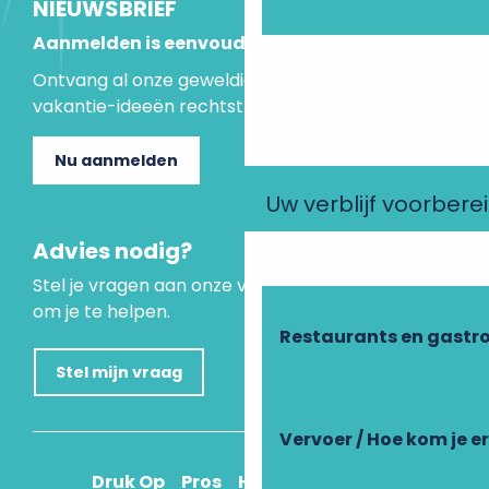
NIEUWSBRIEF
Aanmelden is eenvoudig
Ontvang al onze geweldige aanbiedingen en
vakantie-ideeën rechtstreeks in je inbox.
Nu aanmelden
Uw verblijf voorbere
Advies nodig?
Stel je vragen aan onze virtuele assistent, die er is
om je te helpen.
Restaurants en gastr
Stel mijn vraag
Vervoer / Hoe kom je e
Druk Op
Pros
Hoe kom ik daar?