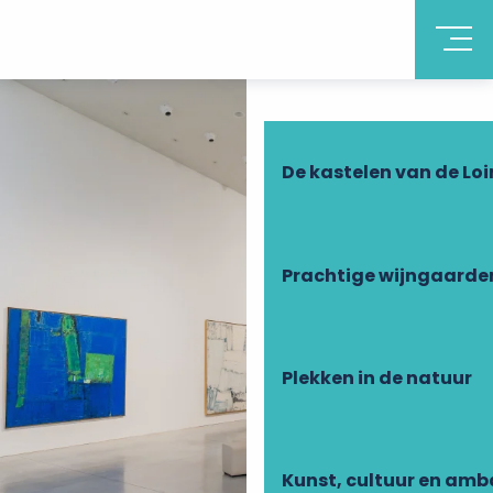
Ontdek Touraine
De kastelen van de Loi
Prachtige wijngaarde
Plekken in de natuur
Kunst, cultuur en am