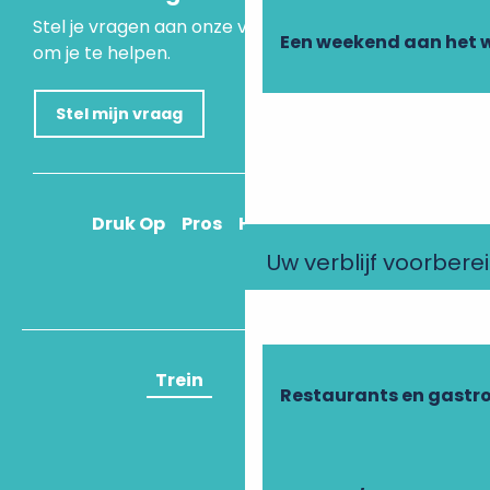
Stel je vragen aan onze virtuele assistent, die er is
Een weekend aan het 
om je te helpen.
Stel mijn vraag
Druk Op
Pros
Hoe kom ik daar?
Uw verblijf voorbere
Trein
Vliegtuig
Restaurants en gastr