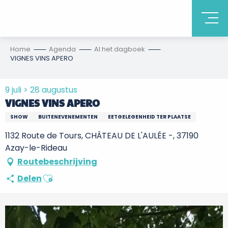
Home
Agenda
Al het dagboek
VIGNES VINS APERO
9 juli > 28 augustus
VIGNES VINS APERO
SHOW
BUITENEVENEMENTEN
EETGELEGENHEID TER PLAATSE
1132 Route de Tours, CHÂTEAU DE L'AULÉE -, 37190
Azay-le-Rideau
Routebeschrijving
Ajouter aux favoris
Delen