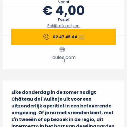
Vanaf
€ 4,00
Tarief
Bekijk alle prijzen
02 47 45 44
▒▒
laulee.com
Beschrijving
Elke donderdag in de zomer nodigt 
Château de l'Aulée je uit voor een 
uitzonderlijk aperitief in een betoverende 
omgeving. Of je nu met vrienden bent, met 
z'n tweeën of op bezoek in de regio, dit 
intermezzo in het hart van de wijngaarden 