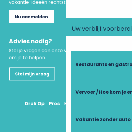
vakantie-ideeën rechtstreeks in je inbox.
Nu aanmelden
Uw verblijf voorbere
Advies nodig?
Stel je vragen aan onze virtuele assistent, die er is
om je te helpen.
Restaurants en gastr
Stel mijn vraag
Vervoer / Hoe kom je e
Druk Op
Pros
Hoe kom ik daar?
Vakantie zonder auto