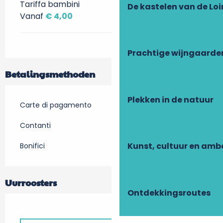
Tariffa bambini
De kastelen van de Loi
Vanaf
€ 4,00
Prachtige wijngaarde
Betalingsmethoden
Plekken in de natuur
Carte di pagamento
Contanti
Kunst, cultuur en am
Bonifici
Uurroosters
Ontdekkingsroutes