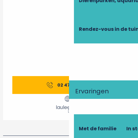
Dierenparken, aquari
Rendez-vous in de tui
02 47 45 44
▒▒
Ervaringen
laulee.com
Met de familie
In s