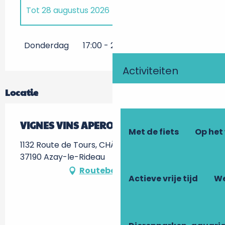
Tot
28 augustus 2026
Vrijdag 15 mei 2026
Donderdag
17:00 - 20:00
Activiteiten
Locatie
VIGNES VINS APERO
Met de fiets
Op het
1132 Route de Tours, CHÂTEAU DE L'AULÉE -,
37190 Azay-le-Rideau
Routebeschrijving
Actieve vrije tijd
We