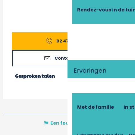
Rendez-vous in de tui
02 47 59 08
▒▒
Contacteer ons
Ervaringen
Gesproken talen
Gesproken talen
Met de familie
In s
Een fout melden