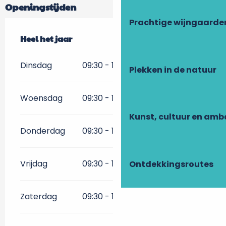
Openingstijden
Prachtige wijngaarde
Heel het jaar
Heel het jaar
Dinsdag
09:30 - 13:00
15:00 - 19:00
Plekken in de natuur
Woensdag
09:30 - 13:00
15:00 - 19:00
Kunst, cultuur en am
Donderdag
09:30 - 13:00
15:00 - 19:00
Vrijdag
09:30 - 13:00
15:00 - 19:00
Ontdekkingsroutes
Zaterdag
09:30 - 13:00
15:00 - 19:00