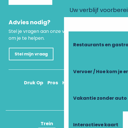
Uw verblijf voorbere
Advies nodig?
Stel je vragen aan onze virtuele assistent, die er is
om je te helpen.
Restaurants en gastr
Stel mijn vraag
Vervoer / Hoe kom je e
Druk Op
Pros
Hoe kom ik daar?
Vakantie zonder auto
Trein
Vliegtuig
Interactieve kaart