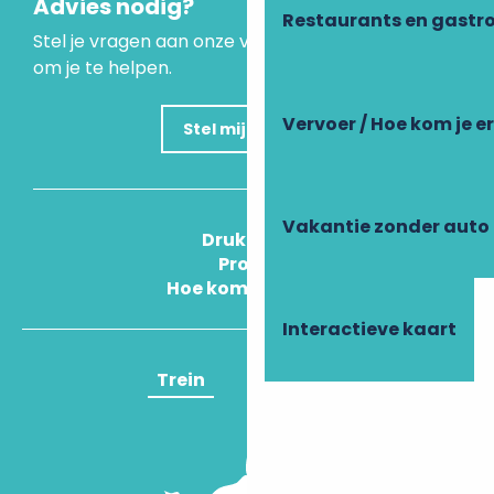
Advies nodig?
Restaurants en gastr
Stel je vragen aan onze virtuele assistent, die er is
om je te helpen.
Vervoer / Hoe kom je e
Stel mijn vraag
Vakantie zonder auto
Druk Op
Pros
Hoe kom ik daar?
Interactieve kaart
Trein
Vliegtuig