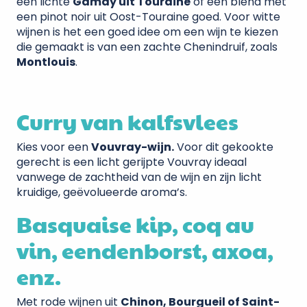
een lichte
Gamay uit Touraine
of een blend met
een pinot noir uit Oost-Touraine goed. Voor witte
wijnen is het een goed idee om een wijn te kiezen
die gemaakt is van een zachte Chenindruif, zoals
Montlouis
.
Curry van kalfsvlees
Kies voor een
Vouvray-wijn.
Voor dit gekookte
gerecht is een licht gerijpte Vouvray ideaal
vanwege de zachtheid van de wijn en zijn licht
kruidige, geëvolueerde aroma’s.
Basquaise kip, coq au
vin, eendenborst, axoa,
enz.
Met rode wijnen uit
Chinon, Bourgueil of Saint-