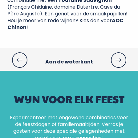
combinatie met een
Touraine Sauvignon
(François Chidaine
,
domaine Dutertre
,
Cave du
Père Auguste
)
.
Een genot voor de smaakpapillen!
Hou je meer van rode wijnen? Kies dan voor
AOC
Chinon
!
Aan de waterkant
WIJN VOOR ELK FEEST
Experimenteer met ongewone combinaties voor
de feestdagen of familiemaaltijden. Verras je
gasten voor deze speciale gelegenheden met
enkele van onze suggesties!