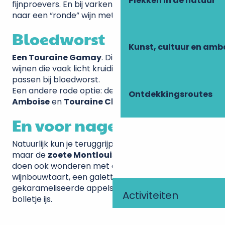
Plekken in de natuur
fijnproevers. En bij varkensvlees moet je zoeken
naar een “ronde” wijn met veel malsheid.
Bloedworst
Kunst, cultuur en am
Een Touraine Gamay
. Dit druivenras produceert
wijnen die vaak licht kruidig zijn, waardoor ze goed
passen bij bloedworst.
Een andere rode optie: de Côt uit
Touraine
Ontdekkingsroutes
Amboise
en
Touraine Chenonceaux
.
En voor nagerechten?
Natuurlijk kun je teruggrijpen naar fijne bubbels,
maar de
zoete Montlouis- en Vouvray-wijnen
doen ook wonderen met een mooie
wijnbouwtaart, een galette des rois, of
gekarameliseerde appels met kaneel en een
Activiteiten
bolletje ijs.