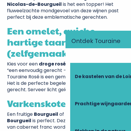
Nicolas-de-Bourgueil
is het een topper! Het
fluweelzachte mondgevoel van deze wijnen past
perfect bij deze emblematische gerechten.
Een omelet, quiche,
hartige taart of pizza
Ontdek Touraine
(zelfgemaakt!)
Kies voor een
droge rosé uit Touraine
. Nogmaals,
“een eenvoudig gerecht – een eenvoudige wijn”.
De kastelen van de Loi
Touraine Rosé is een gemakkelijke, gezellige wijn.
Het is de perfecte begeleider van een eenvoudig
gerecht. Serveer licht gekoeld op 11°C.
Varkenskotelet
Prachtige wijngaarde
Een fruitige
Bourgueil
of
Saint-Nicolas-de-
Bourgueil
is perfect. Deze soepele wijnen op basis
van cabernet franc worden vaak gevinifieerd voor