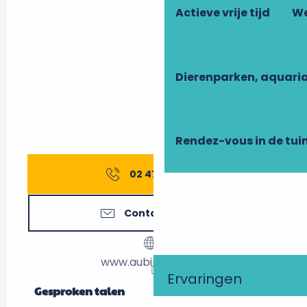
Actieve vrije tijd
We
Dierenparken, aquari
Rendez-vous in de tui
02 47 30 15
▒▒
Contacteer ons
www.aubiniere.com
Ervaringen
Gesproken talen
Gesproken talen