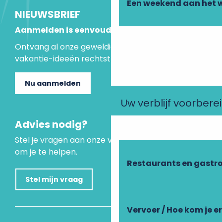
Een weekend aan het 
NIEUWSBRIEF
Aanmelden is eenvoudig
Ontvang al onze geweldige aanbiedingen en
vakantie-ideeën rechtstreeks in je inbox.
Nu aanmelden
Uw verblijf voorbere
Advies nodig?
Stel je vragen aan onze virtuele assistent, die er is
om je te helpen.
Restaurants en gastr
Stel mijn vraag
Vervoer / Hoe kom je e