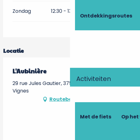
Zondag
12:30 - 13:00
Ontdekkingsroutes
Locatie
L'Aubinière
Activiteiten
29 rue Jules Gautier, 37530 Saint-Ouen-les-
Vignes
Routebeschrijving
Met de fiets
Op het