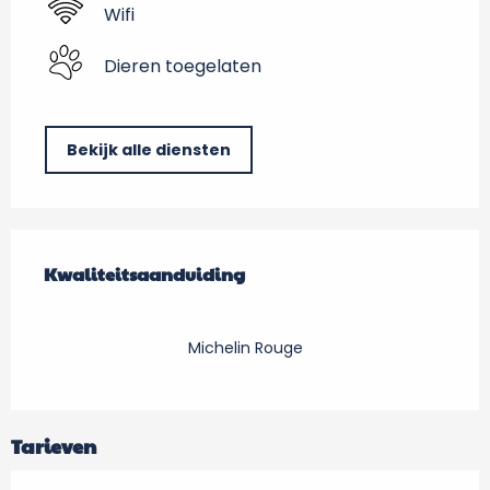
Wifi
Dieren toegelaten
Bekijk alle diensten
Dienstverlening
Kwaliteitsaanduiding
Kwaliteitsaanduiding
Michelin Rouge
Tarieven