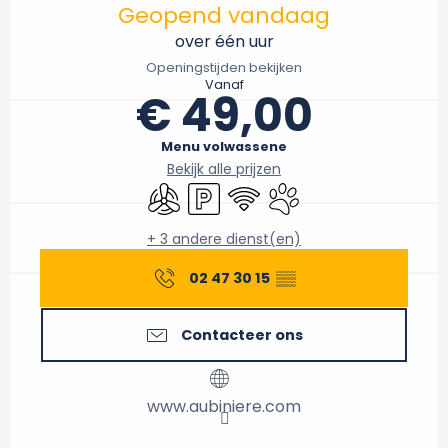
Geopend vandaag
over één uur
Openingstijden bekijken
Vanaf
€ 49,00
Menu volwassene
Bekijk alle prijzen
Met airco
Parkeerplaats
Wifi
Dieren toegelaten
+ 3 andere dienst(en)
02 47 30 15
▒▒
Contacteer ons
www.aubiniere.com