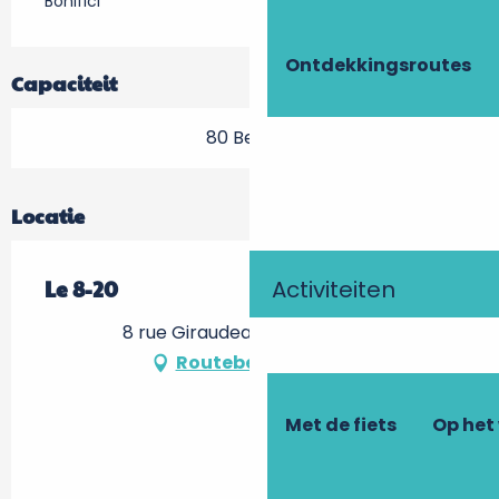
Bonifici
Ontdekkingsroutes
Capaciteit
80 Bestek
Locatie
Activiteiten
Le 8-20
8 rue Giraudeau, 37000 Tours
Routebeschrijving
Met de fiets
Op het