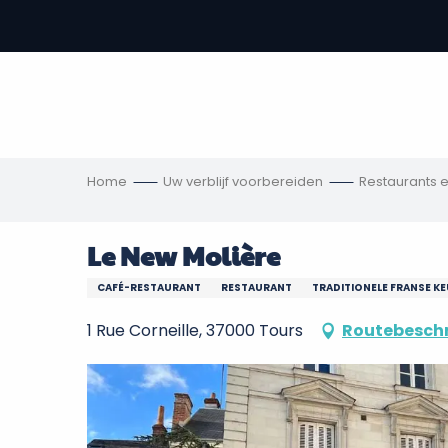
Aller
au
-
contenu
principal
,
s
ngen
Home
Uw verblijf voorbereiden
Restaurants 
Le New Molière
CAFÉ-RESTAURANT
RESTAURANT
TRADITIONELE FRANSE K
1 Rue Corneille, 37000 Tours
Routebeschr