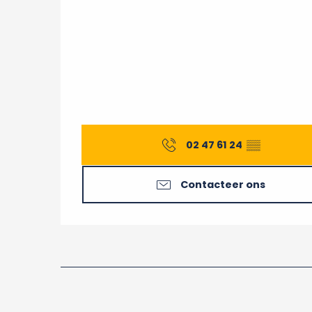
02 47 61 24
▒▒
Contacteer ons