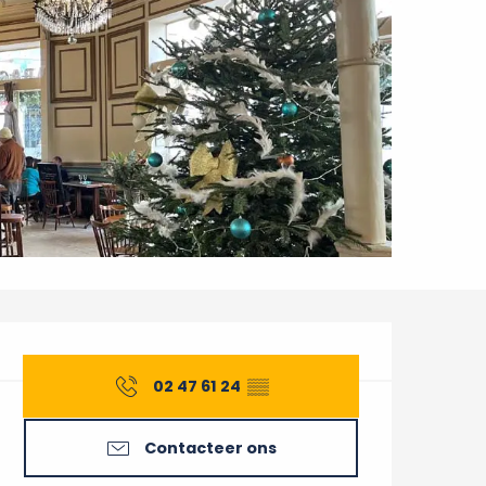
Openingstijden en conta
02 47 61 24
▒▒
Contacteer ons