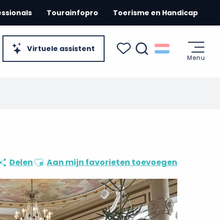
essionals
Tourainfopro
Toerisme en Handicap
Virtuele assistent
Menu
Zoek op
Voir les favoris
Ajouter aux favoris
Delen
Aan mijn favorieten toevoegen