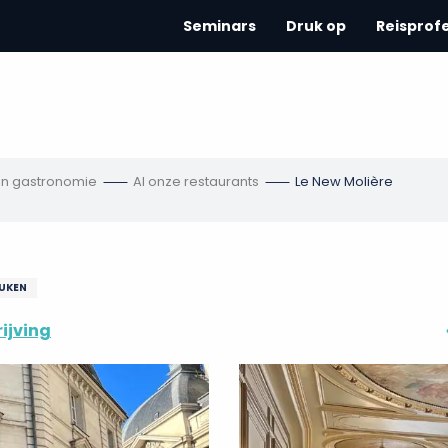
Seminars
Druk op
Reisprof
en gastronomie
Al onze restaurants
Le New Molière
EUKEN
ijving