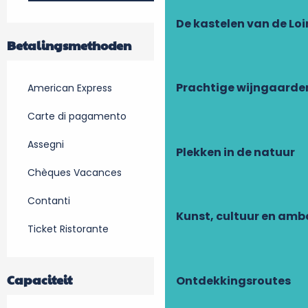
De kastelen van de Loi
Betalingsmethoden
Prachtige wijngaarde
American Express
Carte di pagamento
Assegni
Plekken in de natuur
Chèques Vacances
Contanti
Kunst, cultuur en am
Ticket Ristorante
Capaciteit
Ontdekkingsroutes