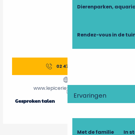
Dierenparken, aquari
Rendez-vous in de tui
02 47 57 08
▒▒
www.lepicerie-amboise.com
Ervaringen
Gesproken talen
Gesproken talen
Met de familie
In s