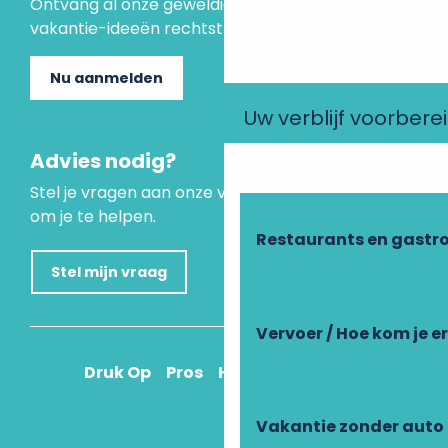
Ontvang al onze geweldige aanbiedingen en
vakantie-ideeën rechtstreeks in je inbox.
Nu aanmelden
Uw verblijf voorbere
Advies nodig?
Stel je vragen aan onze virtuele assistent, die er is
om je te helpen.
Restaurants en gastr
Stel mijn vraag
Vervoer / Hoe kom je e
Druk Op
Pros
Hoe kom ik daar?
Vakantie zonder auto