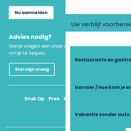
Nu aanmelden
Uw verblijf voorbere
Advies nodig?
Stel je vragen aan onze virtuele assistent, die er is
om je te helpen.
Restaurants en gastr
Stel mijn vraag
Vervoer / Hoe kom je e
Druk Op
Pros
Hoe kom ik daar?
Vakantie zonder auto