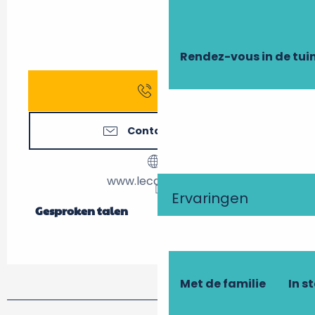
Rendez-vous in de tui
Bel
Contacteer ons
www.lecalabash.fr
Ervaringen
Gesproken talen
Gesproken talen
Met de familie
In s